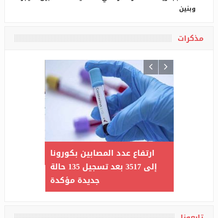
وبنين
مذكرات
 في بلاد
ارتفاع عدد المصابين بكورونا
الإطا
يرة : الأن
إلى 3517 بعد تسجيل 135 حالة
رتاح البال
جديدة مؤكدة
تابعونا