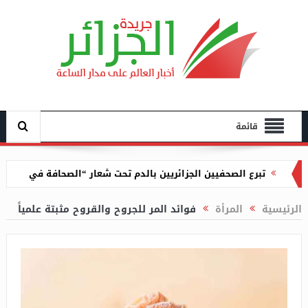
قائمة
تبرع الصحفيين الجزائريين بالدم تحت شعار “الصحافة في
خدمة الحياة”
الرئيسية
المرأة
فوائد المر للجروح والقروح مثبتة علمياً
مصادقة نواب البرلمان على مشروع القانون المتضمن
تسوية الميزانية لسنة 2022
غرق عشريني في حوض سقي بعين تيموشنت
التماس 5 سنوات لعشريني تورط في السطو على منزل