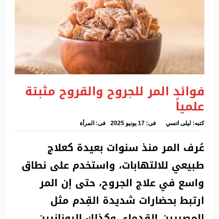
صيني بالعاصمة
حملاوي تستقبل ممثلة منظمة اليونيسف بالجزائر
طرح أموال مزورة للتداول بالسوق يورط شابا في 6
أشهر حبسا نافذا
فوائد المر للجروح والقروح مثبتة
الجمارك بالتنسيق مع الجيش تحبط محاولة تهريب أزيد من
علمياً
نصف مليون قرص “بريغابالين” بورقلة
كتبه:
ليلى اتسي
فى:
17 يونيو 2025
فى:
المرأة
نشوب حريق بمركز تجاري بسيدي خويلد بورقلة
عُرف المر منذ سنوات بعيدة كعلاج
سعيود يترأس اجتماعا تنسيقيا لتسريع وتيرة إنشاء شركة
طبيعي للالتهابات، واستخدم على نطاق
نقل جوي داخلي
واسع في علاج الجروح، حتى إن المر
مصادرة أكثر من 300 ألف قرص “إكستازي” بوهران
ارتبط بحضارات شديدة القِدم مثل
المصريين القدماء، وكذلك اليونانيين.