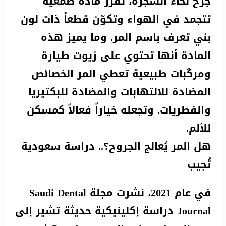
جرح لحاء الشجرة، تفرز مادة صمغية
تتجمد في الهواء وتكوّن قطعاً ذات لون
بني تعرف باسم المر. وما يميز هذه
المادة أنها تحتوي على زيوت طيارة
ومركّبات طبيعية تعطي المر الخصائص
المضادة للالتهابات والمضادة للبكتيريا
والفطريات. وتجعله خياراً فعالاً كمسكن
للألم.
هل المر يُعالج الجروح؟.. دراسة سعودية
تُجيب
في عام 2021، نشرت مجلة Saudi Dental
Journal دراسة إكلينيكية حديثة تشير إلى