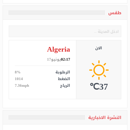
طقس
Algeria
الان
02:17
يونيو17
الرطوبة
8%
الضغط
1014
37℃
الرياح
7.36mph
النشرة الاخبارية