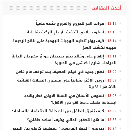
أحدث المقالات
13:17
|
فوائد المر للجروح والقروح مثبتة علمياً
13:15
|
أسلوب علاجي لتخفيف أوجاع الركبة بفاعلية…
13:14
|
كيف يؤثر تنظيم الوجبات اليومية على نتائج الرجيم؟
طبيبة تكشف السرّ
13:11
|
إلهام علي وخالد صقر يحصدان جوائز مهرجان الدانة
للدراما…شارع الأعشى في الصورة
13:09
|
تطور جديد في فيلم المصيف بعد توقف عام كامل
13:07
|
روبي الأكثر نشاطاً على مستوى الحفلات الغنائية
بالأشهر الأخيرة
13:03
|
تسوس الأسنان في السنة الأولى خطر يهدد
ابتسامة طفلك…فما هو دور الأهل؟
13:00
|
كيف يُفرق الطفل بين الصداقة الحقيقية والسامة؟
12:55
|
ما هو التحفيز الذاتي وكيف أساعد طفلي؟
10:34
|
بذريعة “الخطر الفرنسي”…قطيعة كاملة بين النيجر