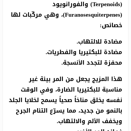
(Terpenoids) والفورانويود
(Furanosesquiterpenes)، وهي مركّبات لها
خصائص:
مضادة للالتهاب.
مضادة للبكتيريا والفطريات.
محفزة لتجدد الأنسجة.
هذا المزيج يجعل من المر بيئة غير
مناسبة للبكتيريا الضارة، وفي الوقت
نفسه يخلق مناخاً صحياً يسمح لخلايا الجلد
بالنمو من جديد، مما يسرّع التئام الجرح
ويخفف الألم والالتهاب.