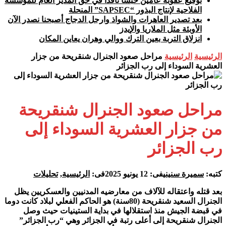
توقيع عقوبة عامين حبسا نافذا في حق المدير العام للمؤسسة
الفلاحية لإنتاج البذور “SAPSEC” المنحلة
بعد تصدير العاهرات والشواذ وارجل الدجاج أصبحنا نصدر الآن
الأوبئة مثل الملاريا والإيدز
انزلاق التربة بعين الترك ووالي وهران يعاين المكان
الرئيسية
الرئيسية
مراحل صعود الجنرال شنقريحة من جزار
العشرية السوداء إلى رب الجزائر
مراحل صعود الجنرال شنقريحة
من جزار العشرية السوداء إلى
رب الجزائر
كتبه:
سميرة سنيني
فى:
12 يونيو 2025
فى:
الرئيسية
,
تحليلات
بعد قتله واعتقاله للآلاف من معارضيه المدنيين والعسكريين يظل
الجنرال السعيد شنقريحة (80سنة) هو الحاكم الفعلي لبلاد كانت دوما
في قبضة الجيش منذ استقلالها في بداية الستينيات حيث وصل
الجنرال شنقريحة إلى أعلى رتبة في الجزائر وهي “رب الجزائر”