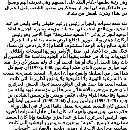
وهي رتبة يطلقها حكام البلاد على أنفسهم وهي تعريف أنهم وصلوا
لمرحلة الألوهية في الجزائر ويتحكمون بمصير الشعب يقتل الجنرال
من يشاء ويترك للعيش من يشاء.
مند ست سنوات وللجزائر رئيس وزعيم حقيقي واحد وليس هو عبد
المجيد تبون الذي انتخب في انتخابات مزيفة ومثيرة للجدل فالقائد
الوحيد للجزائر يدعى ” السعيد شنقريحة” فهذا الأخير وهو رئيس
أركان الجيش ونائب وزير الدفاع فرض نفسه منذ اغتياله للجنرال
القايد صالح وبات الوجه المكشوف للنظام إذ لا يتردد في كل مساء
خلال نشرات الأخبار في إصدار الأوامر وتوزيع التوبيخات وإطلاق
التهديدات وذلك في خطب يلقيها أمام الجنود بمناسبة هذا التدشين أو
ذاك وهذا الحفل أو ذاك أو هذا التخليد أو ذاك ولم يسبق لأي رجل منذ
عهد هواري بومدين (الذي حكم البلاد بين 1969 و1978) أن جمع كل
هذا القدر من السلطة والقوة مع أن الجنرال السعيد شنقريحة ليست
له لا الشرعية الثورية ولا التاريخية ولا يتمتع بالكاريزما التي كانت
لسلفه البعيد هذا حيث هو في الواقع يجسد تحول الجيش الجزائري
الذي خرج من حرب الاستقلال مترنحا إلى مؤسسة قوية واثقة من
نفسها وفاحشة الثراء وعلى عكس بومدين والرئيسين الشاذلي بن
جديد (1979-1992) وليامين زروال (1994-1999) المنتميين أيضا إلى
الجيش كان السعيد شنقريحة يفضل دائما التحرك في الظل وراء
حكم مدني ليس سوى واجهة كما كان الحال خلال السنوات الأخيرة
لعهد الرئيس الجزائري السابق عبد العزي بوتفليقة وإذا كان السعيد
شنقريحة لا يتمتع بـ”هيبة” بومدين فإنه يتميز بالوحشية التي كانت
لسابقيه من الجنرالات نزار ومدين وبلخير والعماري.. “أصحاب