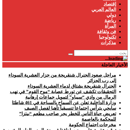
إقتصاد
العالم العربي
دولي
رياضة
المرأة
فن وثقافة
تكنولوجيا
مذكرات
الأخبار العاجلة
مراحل صعود الجنرال شنقريحة من جزار العشرية السوداء
إلى رب الجزائر
الجنرال شنقريحة يشتاق لدماء العشرية السوداء
التحقيقات تكشف عن تورط عصابة “موح القوم” في نهب
الرمال من وادي “سيباو” لتمويل جماعات إرهابية
وزارة الداخلية تعلن عن السماح بالسباحة في 461 شاطئا
سايحي يترأس اجتماعا تنسيقياً تأهبا لفصل الصيف
تعريض حياة الناس للخطر يجر صاحب مطعم “بيتزا”
للمحكمة بالعاصمة
مخرجات اجتماع الحكومة