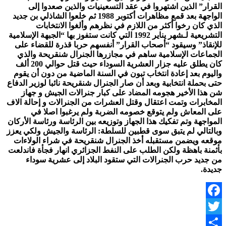
القرار” الذين اشتهروا في عقد التسعينيات والذين صعدوا إلى
الواجهة بعد قمع مظاهرات أكتوبر 1988 ثم خلعوا الشاذلي بن جديد
الذي كان رخوا أكثر من اللازم في نظرهم وألغوا الانتخابات
التشريعية لـشهر يناير 1992 التي كانت ستفوز بها “الجبهة الإسلامية
للإنقاذ” وسيقود “أصحاب القرار” أنفسهم حربا قذرة للقضاء على
الجماعات الإسلامية ساهم في مجازرها الجنرال شنقريحة والذي
كان يطلق عليه جزار العشرية السوداء حيث قتل حوالي 200 ألف
واليوم بعد إعادة انتخاب تبون في السنة الماضية من دون أن يقوم
حتى بحملة انتخابية وبعد أن صار الجنرال شنقريحة نائبا لوزير الدفاع
شن هذا الأخير هجومه المضاد على كبار جنرالات الجيش و جهاز
المخابرات وتمت اعتقال وقتل العشرات من الجنرالات و إحالة الاف
على المعاش ولم يتوقع خصومه الضربة ولم يرغبوا اصلا في
المواجهة وتم تفكيك هذا الجهاز وتوزيعه بين الرئاسة ورئاسة الأركان
وبالتالي لم يتبق سوى قطبين للسلطة: الرئاسة والجيش ولكي يعزز
موقعه ويضمن مستقبله أخذ الجنرال شنقريحة في شراء الولاءات
بأثمنة باهظة ولكن الطلب على النفط الجزائري انهار فجأة فاندلعت
من جديد حرب الجنرالات التي ستقود البلاد إلى عشرية سوداء
جديدة.
Facebook
Twitter