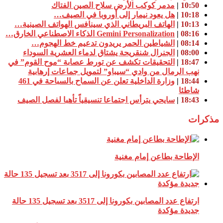
10:50
|
مدمر كوكب الأرض سلاح الصين الفتاك
10:18
|
هل يعود نيمار إلى أوروبا في الصيف…
10:13
|
الهاتف البريطاني الذي سينافس الهواتف الصينية…
08:16
|
Gemini Personalization الذكاء الاصطناعي الخارق…
08:14
|
الشياطين الحمر يريدون تدعيم خط الهجوم…
08:00
|
الجنرال شنقريحة يشتاق لدماء العشرية السوداء
18:47
|
التحقيقات تكشف عن تورط عصابة “موح القوم” في
نهب الرمال من وادي “سيباو” لتمويل جماعات إرهابية
18:44
|
وزارة الداخلية تعلن عن السماح بالسباحة في 461
شاطئا
18:43
|
سايحي يترأس اجتماعا تنسيقياً تأهبا لفصل الصيف
مذكرات
الإطاحة بطاعن إمام مغنية
ارتفاع عدد المصابين بكورونا إلى 3517 بعد تسجيل 135 حالة
جديدة مؤكدة