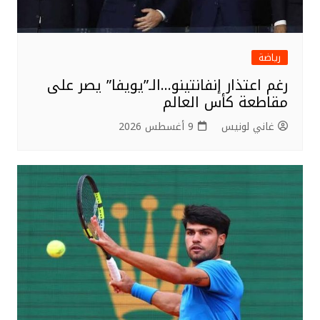
رياضة
رغم اعتذار إنفانتينو…الـ”يويفا” يصر على
مقاطعة كأس العالم
غاني لونيس
9 أغسطس 2026