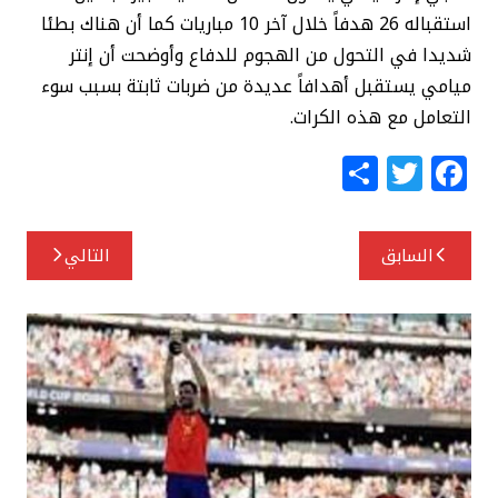
استقباله 26 هدفاً خلال آخر 10 مباريات كما أن هناك بطئا
شديدا في التحول من الهجوم للدفاع وأوضحت أن إنتر
ميامي يستقبل أهدافاً عديدة من ضربات ثابتة بسبب سوء
التعامل مع هذه الكرات.
S
T
F
h
w
a
ar
itt
c
تصفّح
السابق
التالي
e
e
e
المقالات
r
b
o
o
k