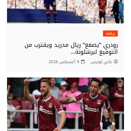
رياضة
رودري “يصفع” ريال مدريد ويقترب من
التوقيع لبرشلونة…
غاني لونيس
9 أغسطس 2026