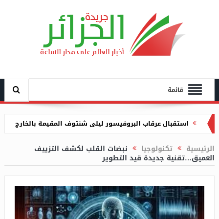
قائمة
استقبال عرقاب البروفيسور ليلى شنتوف المقيمة بالخارج
انتخاب الجزائر عضوا في أول مكتب تنفيذي للمنظمة
الرئيسية
تكنولوجيا
نبضات القلب لكشف التزييف
العالمية لشباب حركة عدم الانحياز
العميق…تقنية جديدة قيد التطوير
إنقاذ 6 أشخاص تاهوا في غابة سلمى بن زيادة بجيجل
توقيف امرأتين تورطتا في محاولة تهريب 11 ألف و600
أورو إلى تركيا من مطار وهران