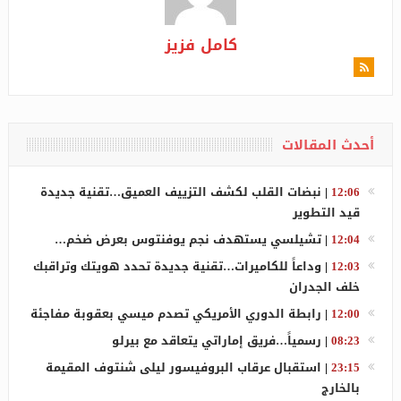
كامل فزيز
أحدث المقالات
12:06
|
نبضات القلب لكشف التزييف العميق…تقنية جديدة
قيد التطوير
12:04
|
تشيلسي يستهدف نجم يوفنتوس بعرض ضخم…
12:03
|
وداعاً للكاميرات…تقنية جديدة تحدد هويتك وتراقبك
خلف الجدران
12:00
|
رابطة الدوري الأمريكي تصدم ميسي بعقوبة مفاجئة
08:23
|
رسمياً…فريق إماراتي يتعاقد مع بيرلو
23:15
|
استقبال عرقاب البروفيسور ليلى شنتوف المقيمة
بالخارج