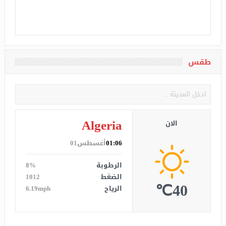
طقس
Algeria
الان
01:06
أغسطس01
الرطوبة
8%
الضغط
1012
40℃
الرياح
6.19mph