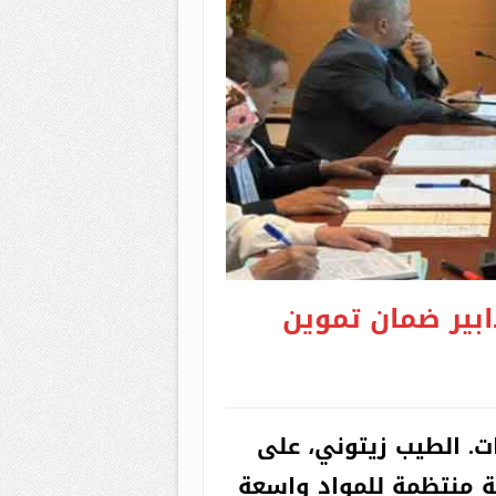
ابير ضمان تموين
ات. الطيب زيتوني، على
ية منتظمة للمواد واسعة