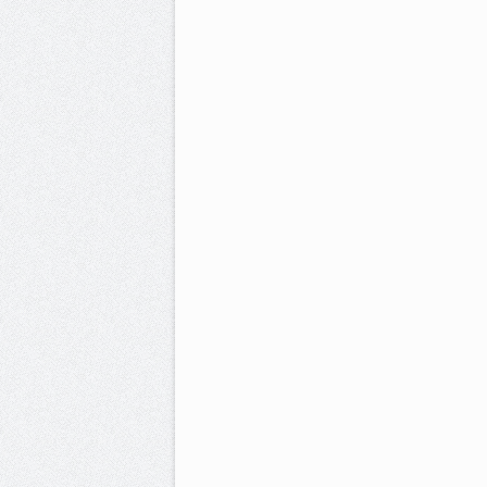
هاية حرب
وكرانيا…