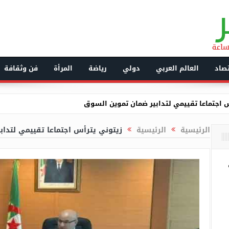
صاد
العالم العربي
دولي
رياضة
المرأة
فن وثقافة
عين الفوارة بسطيف للمرة الثالثة!
ل سفير مصر بالجزائر
الرئيسية
الرئيسية
زيتوني يترأس اجتماعا تقييمي لتدا
ية تطلق فعاليات ورشة التخطيط لمشروع الحوكمة المحلية الرقمية والشا
 حافلة للنقل الحضري بالطريق السريع الشراقة -بن عكنون
انة” بعدما نصبت على نسوة وسلبتهن مجوهراتهن بمنازلهن
ومولوجي على تدشين مصنع للأغلفة وعلب التغليف بتلمسان
الرئيس اللبناني