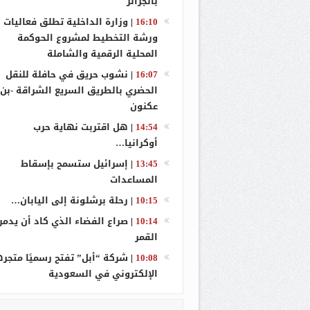
بالجزائر
توقيف 10 أشخاص تورطوا في محاولة هجرة غير شرعية بالطارف
16:10
|
وزارة الداخلية تطلق فعاليات
ورشة التخطيط لمشروع الحوكمة
مصرع 3 أشخاص وإصابة 4 آخرين في حريق بمستشفى مصباح بغداد بتامنغست
المحلية الرقمية والشاملة
زيتوني يترأس
16:07
|
نشوب حريق في حافلة للنقل
الحضري بالطريق السريع الشراقة -بن
عكنون
14:54
|
هل اقتربت نهاية حرب
أوكرانيا…
13:45
|
إسرائيل ستسمح بإسقاط
المساعدات
10:15
|
رحلة برشلونة إلى اليابان…
10:14
|
صراع الفضاء الذي كاد أن يدمر
القمر
10:08
|
شركة “أبل” تفتح رسميًا متجره
الإلكتروني في السعودية