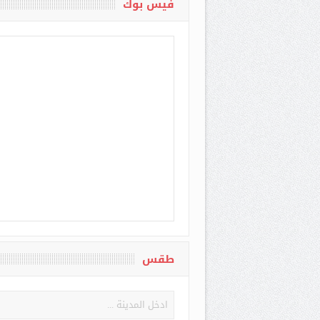
فيس بوك
طقس