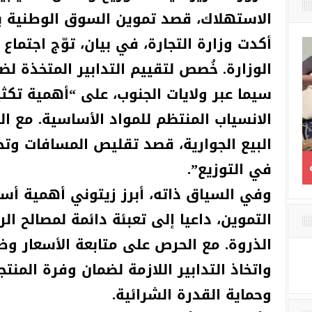
الاستهلاك، قصد تموين السوق الوطنية با
أكدت وزارة التجارة، في بيان، توّج اجتماع
الوزارة. خُصص لتقييم التدابير المتخذة ل
سيما عبر ولايات الجنوب، على “أهمية تكث
الانسياب المنتظم للمواد الأساسية. مع ال
البيع الجوارية، قصد تقليص المسافات وت
في التوزيع”.
الإطاحة بطاعن إمام مغنية
مذكرات مثقف وش
لة
بلاد ميكي / الحلقة 
وفي السياق ذاته، أبرز زيتوني أهمية أ
الأن يمكن أن أنام و
التموين، داعيا إلى تعبئة دائمة لمصالح ال
الذروة. مع الحرص على متابعة الأسعار و
واتخاذ التدابير اللازمة لضمان وفرة الم
وحماية القدرة الشرائية.