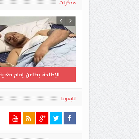
مذكرات
كرات مثقف وشيكور في
ارتفاع عدد المصابين بكورونا
اد ميكي / الحلقة الأخيرة :
إلى 3517 بعد تسجيل 135 حا
ن يمكن أن أنام وأنا مرتاح
جديدة مؤكدة
البال
تابعونا