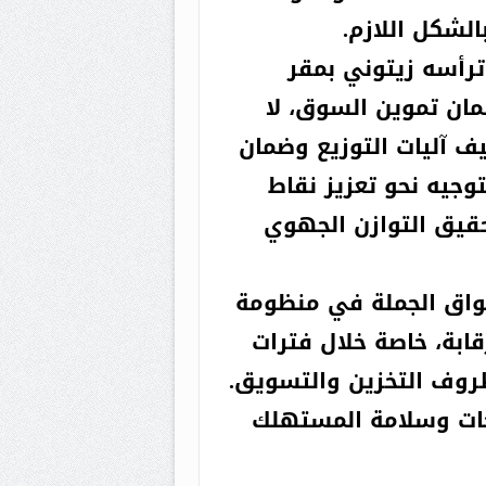
لشكل اللازم.
 ترأسه زيتوني بمقر
ضمان تموين السوق، لا
يف آليات التوزيع وضمان
توجيه نحو تعزيز نقاط
حقيق التوازن الجهوي
يكور في
الأخيرة :
سواق الجملة في منظومة
أنا مرتاح
رقابة، خاصة خلال فترات
البال
ظروف التخزين والتسويق.
نتجات وسلامة المستهلك