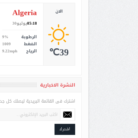
Algeria
الان
05:18
يوليو30
الرطوبة
9%
الضغط
1009
39℃
الرياح
9.22mph
النشرة الاخبارية
اشترك فى القائمة البريدية ليصلك كل جد