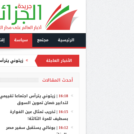
الرئيسية
مجتمع
سياسة
إقت
الأخبار العاجلة
تخريب تمثال 
بوغالي يستقب
أحدث المقالات
وزارة الداخل
نشوب حريق في
16:18
|
زيتوني يترأس اجتماعا تقييمي
لتدابير ضمان تموين السوق
السجن لـ”ڨز
16:15
|
تخريب تمثال عين الفوارة
إشراف غريب 
بسطيف للمرة الثالثة!
16:12
|
بوغالي يستقبل سفير مصر
تبون يستقبل 