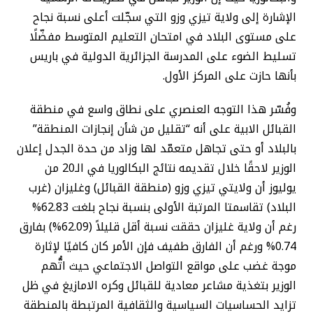
الإشارة إلى ولاية تيزي وزو التي سجّلت أعلى نسبة نجاح
على مستوى البلاد في امتحان التعليم المتوسط مفضّلًا
تسليط الضوء على المدرسة الجزائرية الدولية في باريس
بأنها حازت على المركز الأول.
وفُسّر هذا التوجه العنصري على نطاق واسع في منطقة
القبائل الابية على أنه “تقليل من شأن إنجازات المنطقة”
بالبلاد أو حتى تجاهل متعمّد لها وزاد من حدة الجدل إعلان
الوزير لاحقًا خلال تقديمه نتائج البكالوريا في الـ20 من
يوليوز أن ولايتي تيزي وزو (منطقة القبائل) وغليزان (غرب
البلاد) تقاسمتا المرتبة الأولى بنسبة نجاح بلغت 62.83%
رغم أن ولاية غليزان حققت نسبة أقل قليلاً (62.09%) بفارق
0.74% ورغم أن الفارق طفيف فإن الأمر كان كافيًا لإثارة
موجة غضب على مواقع التواصل الاجتماعي حيث اتُّهم
الوزير بتغذية مشاعر معادية للقبائل وكره الامازيغ في ظل
تزايد الحساسيات السياسية والثقافية المرتبطة بالمنطقة