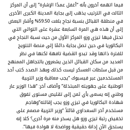
فيما اتهمه آخرون بأنه “أغفل عمدًا الإشارة” إلى أن المركز
الثالث في الترتيب يذهب إلى بجاية المدينة الكبرى الأخرى
في منطقة القبائل بنسبة نجاح بلغت 59.50% وأشار البعض
إلى أن هذه هي المرة السابعة عشرة على التوالي التي
تحتل فيها تيزي وزو المركز الأول من حيث نسبة النجاح في
البكالوريا في حين تصل بجاية دائمًا إلى منصة التتويج
للفترة ذاتها وقد تبدو القضية تافهة لكنها في نظر
العديد من سكان القبائل الذين يشعرون بالتجاهل الممنهج
من قبل سلطات العسكر ليست كذلك وبهذ الصدد كتب أحد
المستخدمين عبر فيسبوك “يجب معاقبة وزير التربية
الوطنية على جهويته المبتذلة” وأضاف آخر: “هذا الوزير عار
وطني إنه يسعى بأي ثمن إلى تقليص مستوى تفوق
شهادة البكالوريا في تيزي وزو يجب إقالته”وهاجم
مستخدم آخر السعداوي قائلاً “وزير التربية مصمم على
تخفيض رتبة تيزي وزو هل يسخر منه مرة أخرى؟ كلا إنه
يستحق الآن إدانة حقيقية وواضحة لا هوادة فيها”.