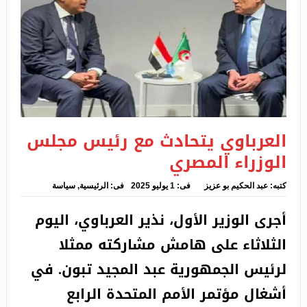
الانسان أكثر من النظام الايراني
استقبال العرباوي من قبل ملك إسبانيا
هدم السكنات الهشة وترحيل 126 عائلة بثنية الحد
بتيسمسيلت
النيران تلتهم 112 نخلة بغابات النخيل بسيدي عمران
العرباوي يتحادث مع رئيس مجلس
بالمغير
الوزراء المصري
غرق عشريني في بركة مائية بقسنطينة
كتبه:
عبد الحكيم بو عزيز
فى:
1 يوليو 2025
فى:
الرئيسية
,
سياسة
عرض عرقاب مشروع قانون المناجم الجديد أمام أعضاء
أجرى الوزير الأول، نذير العرباوي، اليوم
مجلس الأمة
الثلاثاء على هامش مشاركته ممثلا
لرئيس الجمهورية عبد المجيد تبون. في
أشغال مؤتمر الأمم المتحدة الرابع