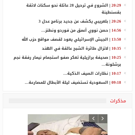
20:29
|
الشروع في ترحيل 28 عائلة نحو سكنات لائقة
بقسنطينة
20:26
|
بلعريبي يكشف عن جديد برنامج عدل 3
14:56
|
حصن نووي أعمق من فوردو ونطنز…
13:50
|
الجيش الإسرائيلي يعود لقصف مواقع حزب الله
10:35
|
لاتزال طائرة الشبح عالقة في الهند
10:25
|
صحيفة برازيلية تعكر صفو استجمام نيمار رفقة نجم
برشلونة…
10:17
|
نظارات الصيف الذكية…
09:18
|
السعودية تستضيف ليلة الأبطال للمصارعة…
مذكرات