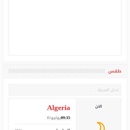
طقس
Algeria
الان
09:35
يوليو01