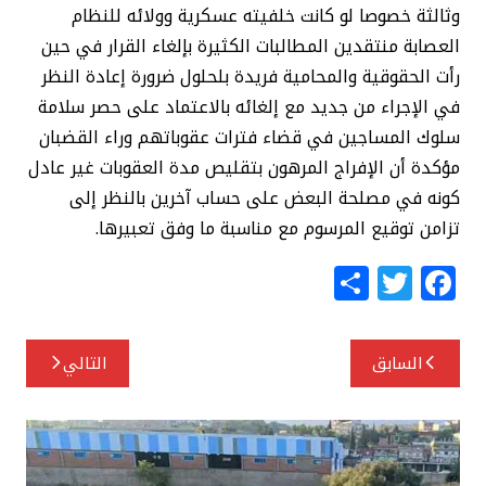
وثالثة خصوصا لو كانت خلفيته عسكرية وولائه للنظام
العصابة منتقدين المطالبات الكثيرة بإلغاء القرار في حين
رأت الحقوقية والمحامية فريدة بلحلول ضرورة إعادة النظر
في الإجراء من جديد مع إلغائه بالاعتماد على حصر سلامة
سلوك المساجين في قضاء فترات عقوباتهم وراء القضبان
مؤكدة أن الإفراج المرهون بتقليص مدة العقوبات غير عادل
كونه في مصلحة البعض على حساب آخرين بالنظر إلى
تزامن توقيع المرسوم مع مناسبة ما وفق تعبيرها.
S
T
F
h
w
a
ar
itt
c
تصفّح
السابق
التالي
e
e
e
المقالات
r
b
o