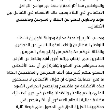
والمواطنين مما أثار ضجة واسعة عبر مواقع التواصل
الاجتماعي في البلاد بسبب حالة الانقسام في التفاعل بين
مؤيد ومعارض للعفو عن القتلة والمجرمين ومغتصبي
الأطفال…
وبحسب تقارير إعلامية محلية ودولية تقول إن نشطاء
التواصل المطالبين بإلغاء العفو الرئاسي عن المجرمين
والقتلة لديهم مخاوفهم من إخراج بعض المجرمين
القادرين على ارتكاب جرائم أخرى أشد بشاعة من الأولى
بعد حصولهم على العفو بالإشارة إلى أن عدد الأشخاص
المعفو عنهم كبير يبلغ آلاف المجرمين والمغتصبين العتاة
ما يُعزز احتمالية شموله ان هؤلاء الأشخاص لا يستحقون
هذه الأفضلية مع ماضيهم وتاريخهم الاجرامي الأسود
المليء بالدم والقتل والضحايا والغدر في حين أبدت آراء
مضادة موالية للنظام العسكري أن لكل شخص في
جمهوريتنا العزيزة الحق في الحصول على فرصة ثانية