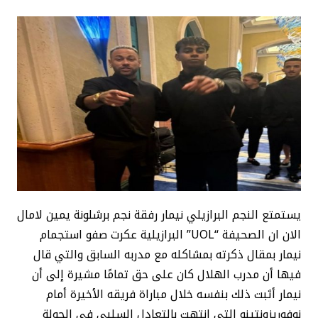
يستمتع النجم البرازيلي نيمار رفقة نجم برشلونة يمين لامال
الان ان الصحيفة “UOL” البرازيلية عكرت صفو استجمام
نيمار بمقال ذكرته بمشاكله مع مدربه السابق والتي قال
فيها أن مدرب الهلال كان على حق تمامًا مشيرة إلى أن
نيمار أثبت ذلك بنفسه خلال مباراة فريقه الأخيرة أمام
نوفوريزونتينو التي انتهت بالتعادل السلبي في الجولة