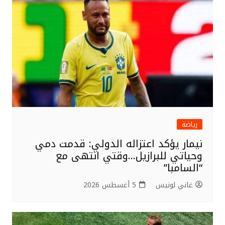
o
o
k
رياضة
نيمار يؤكد اعتزاله الدولي: قدمت دمي
وحياتي للبرازيل…وقتي انتهى مع
“السامبا”
غاني لونيس
5 أغسطس 2026