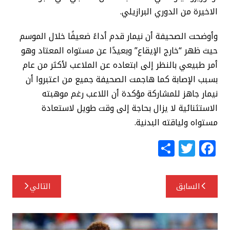
الاخيرة من الدوري البرازيلي.
وأوضحت الصحيفة أن نيمار قدم أداءً ضعيفًا خلال الموسم
حيث ظهر “خارج الإيقاع” وبعيدًا عن مستواه المعتاد وهو
أمر طبيعي بالنظر إلى ابتعاده عن الملاعب لأكثر من عام
بسبب الإصابة كما هاجمت الصحيفة جميع من اعتبروا أن
نيمار جاهز للمشاركة مؤكدة أن اللاعب رغم موهبته
الاستثنائية لا يزال بحاجة إلى وقت طويل لاستعادة
مستواه ولياقته البدنية.
S
T
F
h
w
a
ar
itt
c
تصفّح
السابق
التالي
e
e
e
المقالات
r
b