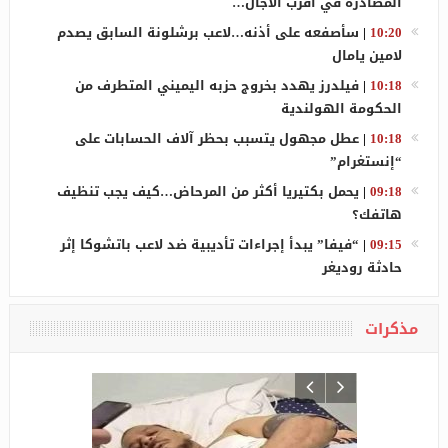
المصادرة في أقرب الآجال…
10:20
|
سأصفعه على أذنه…لاعب برشلونة السابق يصدم
لامين يامال
10:18
|
فيلدرز يهدد بخروج حزبه اليميني المتطرف من
الحكومة الهولندية
10:18
|
عطل مجهول يتسبب بحظر آلاف الحسابات على
“إنستغرام”
09:18
|
يحمل بكتيريا أكثر من المرحاض…كيف يجب تنظيف
هاتفك؟
09:15
|
“فيفا” يبدأ إجراءات تأديبية ضد لاعب باتشوكا إثر
حادثة روديغر
مذكرات