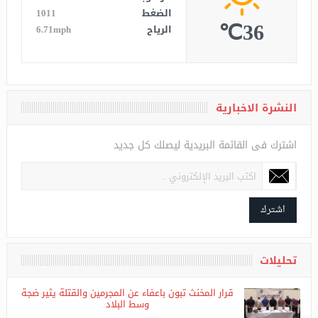
الرطوبة
11%
الضغط
1011
36℃
الرياح
6.71mph
النشرة الاخبارية
اشترك فى القائمة البريدية ليصلك كل جديد
اشترك
تحليلات
قرار المخنث تبون باعفاء عن المجرمين والقتلة يثير ضجة