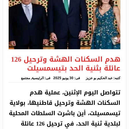
مجلس الأمة
سيفي يعلن عن إعادة بعث المشاريع الصناعية المصادرة
في أقرب الآجال…
قرار المخنث تبون باعفاء عن المجرمين والقتلة يثير ضجة
وسط البلاد
هدم السكنات الهشة وترحيل 126
عرقاب يستقبل سفير كازاخستان بالجزائر
عائلة بثنية الحد بتيسمسيلت
المدرسة الجزائرية الدولية بفرنسا تتصدر نتائج البيام
كتبه:
عبد الحكيم بو عزيز
فى:
30 يونيو 2025
فى:
الرئيسية
,
مجتمع
وبرج باجي مختار في المرتبة الأخيرة
تتواصل اليوم الإثنين، عملية هدم
شفط الدهون ونفخ أرداف سيدة ينتهي بين أروقة
السكنات الهشة وترحيل قاطنيها، بولاية
المحكمة بالشراقة
تيسمسيلت، أين باشرت السلطات المحلية
توقيف امرأة متلبسة بطقوس الشعوذة بغليزان
لبلدية ثنية الحد، في ترحيل 126 عائلة