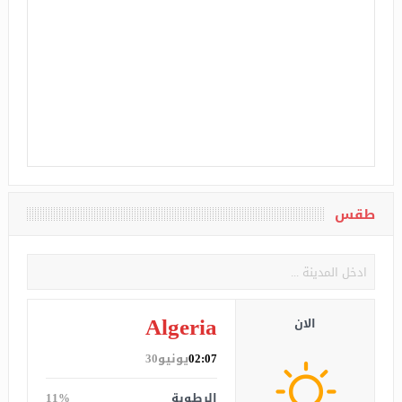
طقس
Algeria
الان
02:07
يونيو30