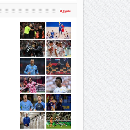
حويل أموال المخدرات إلى
“سوء تفاهم” عسكري مع
ذهب
الصين
صورة