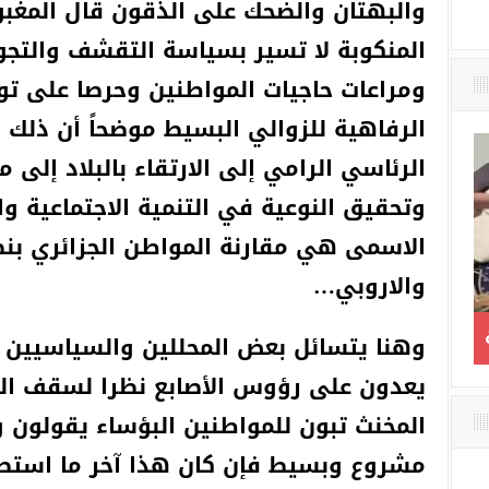
والبهتان والضحك على الذقون قال المغبون
المنكوبة لا تسير بسياسة التقشف والتجوي
ومراعات حاجيات المواطنين وحرصا على تو
الرفاهية للزوالي البسيط موضحاً أن ذلك
الرئاسي الرامي إلى الارتقاء بالبلاد إلى 
وتحقيق النوعية في التنمية الاجتماعية وا
الاسمى هي مقارنة المواطن الجزائري بنظ
والاروبي…
الإطاحة بطاعن إمام مغنية
مذكرات مثقف وش
وهنا يتسائل بعض المحللين والسياسيين بب
لة
بلاد ميكي / الحلقة 
يعدون على رؤوس الأصابع نظرا لسقف الحر
الأن يمكن أن أنام و
المخنث تبون للمواطنين البؤساء يقولون
مشروع وبسيط فإن كان هذا آخر ما استط