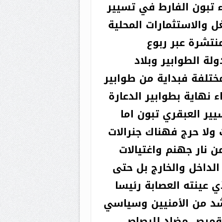
اء تبون الفارط في تسيير
 والاستثمارات المحلية
نتشرة عبر ربوع
لة الطوابير وبلاد
ختلفة فبداية من طوابير
اء نهاية بطوابير الدعارة
ير العبقري تبون اما
ولا حرج فهناك جنرالات
 نار جهنم واغتيالات
لداخل والخارج بل حتى
 عينته العصابة رئيسا
د من الأمنيين وسياسي
قميص مضاد للرصاص