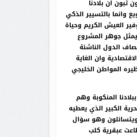
 تبون ان بلادنا
ع وانما بالتسيير الذكي
فير العيش الكريم وحياة
 يمثل جوهر المشروع
مصاف الدول الناشئة
لاقتصادية وان الغاية
يره المواطن الخليجي
يكور في
لادنا المنكوبة وهم
الأخيرة :
ية الكبير الذي يعطيه
أنا مرتاح
 ويتسائلون وهو سؤال
البال
اعت عبقرية كلب