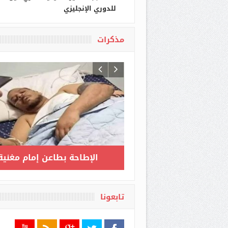
للدوري الإنجليزي
مذكرات
كرات مثقف وشيكور في
ارتفاع عدد المصابين بكورونا
اد ميكي / الحلقة الأخيرة :
إلى 3517 بعد تسجيل 135 حا
ن يمكن أن أنام وأنا مرتاح
جديدة مؤكدة
البال
تابعونا