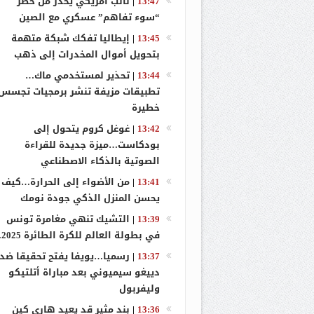
13:47
|
نائب أمريكي يحذر من خطر
بشير يعقد لقاء مع مجمع AGM تم
“سوء تفاهم” عسكري مع الصين
13:45
|
إيطاليا تفكك شبكة متهمة
مناورات خطي
بتحويل أموال المخدرات إلى ذهب
سياسة المهرج
13:44
|
تحذير لمستخدمي ماك…
تطبيقات مزيفة تنشر برمجيات تجسس
خطيرة
13:42
|
غوغل كروم يتحول إلى
بودكاست…ميزة جديدة للقراءة
الصوتية بالذكاء الاصطناعي
13:41
|
من الأضواء إلى الحرارة…كيف
يحسن المنزل الذكي جودة نومك
13:39
|
التشيك تنهي مغامرة تونس
في بطولة العالم للكرة الطائرة 2025…
13:37
|
رسميا…يويفا يفتح تحقيقا ضد
دييغو سيميوني بعد مباراة أتلتيكو
وليفربول
13:36
|
بند مثير قد يعيد هاري كين