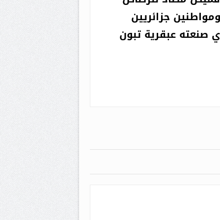
مواطنين جزائريين
ي صنعته عبقرية تبون