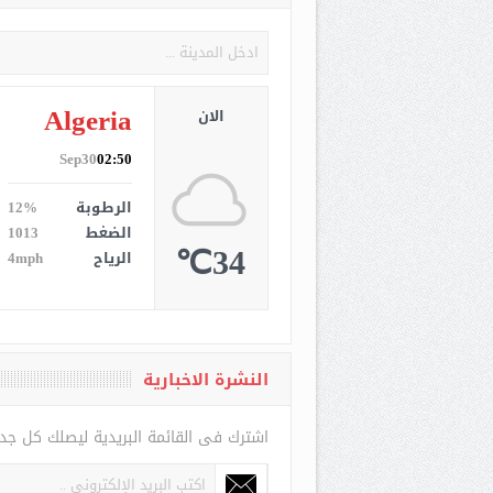
طقس
Algeria
الان
Sep30
02:50
الرطوبة
12%
الضغط
1013
34℃
الرياح
4mph
النشرة الاخبارية