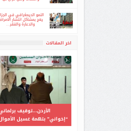
سكوب تفاصيل حصرية لقضي
هروب الجنرال ناصر الجن
واعتقاله وهل مزال حيا
النمو الديمغرافي في الجزائ
يعج بمشاكل انتشار الامرا
والدعارة والفقر…
اخر المقالات
طاليا تفكك شبكة متهمة
نائب أمريكي يحذر من خطر