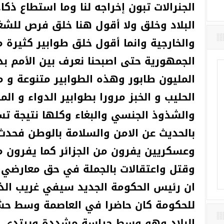
الجنرالات تبون إخراجه لنا وما استطاع ذك
البلاد وخلق ولا أقول هنا خلق فرص للشغل
والخارجية وانما أقول خلق طوابير كثيرة م
الجمهورية حتى اصبحنا نعرف بين الأمم بدو
المليون طابور وهذه الطوابير متنوعة و م
الحليب و الخبز مرورا بطوابير الدواء و الم
والشذوذ الجنسي والبغاء وكلها نتيجة تسي
بالحديث عن الامن والسلامة بالوطن فحدث 
وعسكريين يفرون من الجزائر كما يفرون من
وقتل واعتقالات بالجملة في حق معارضي ا
ان رئيس الحكومة الجديد سيفي غريب الذي
للحكومة كان حاضرا في العاصمة وسط حش
البلاد وهو وسط حراسة مشددة ويرتدي 