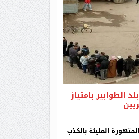
زائريين
د الطوابير بامتياز
ريين
لمتهورة المليئة بالكذب