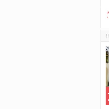
ة
ر
ض
الأردن…توقيف برلماني
غوغل كروم ي