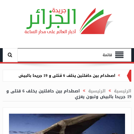
قائمة
نشوب الحرائق في الغابات والأدغال والمناطق الحضرية
في 9 ولايات وعمليات الإخماد متواصلة
الرئيسية
الرئيسية
اصطدام بين حافلتين يخلف 6 قتلى و
19 جريحا بالبيض وتبون يعزي
عطاف يكشف عن مناقشة إبرام اتفاقية جديدة تمكن
الجزائريين من تحويل رخص سياقتهم إلى رخص إيطالية
توقيف المتورطين في الاعتداء على أطفال الكشافة
بمستغانم