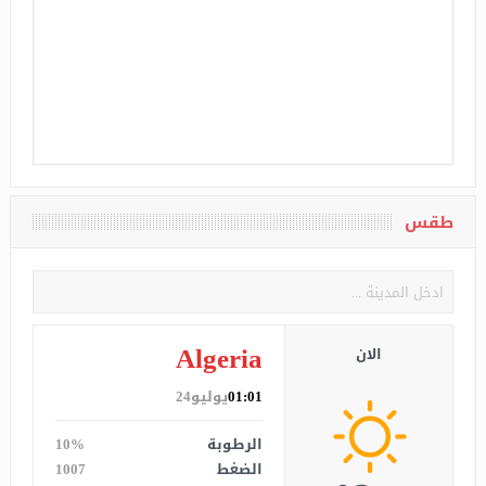
طقس
Algeria
الان
01:01
يوليو24