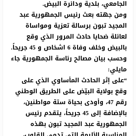
السري إلى اسبانيا
الجامعي، بلدية ودائرة البيض.
اصطدام بين حافلتين يخلف 6 قتلى و 19 جريحا بالبيض
ومن جهته بعث رئيس الجمهورية عبد
المجيد تبون برسالة تعزية ومواساة
وتبون يعزي
لعائلة ضحايا حادث المرور الذي وقع
بالبيض وخلف وفاة 6 اشخاص و 45 جريحاً.
وحسب بيان مصالح رئاسة الجمهورية جاء
مايلي:
“على إثر الحادث المأساوي الذي على
وقع بولاية البيّض على الطريق الوطني
رقم 47، وأودى بحياة ستة مواطنين،
بالإضافة إلى 45 جريحاً، يتقدم رئيس
الجمهورية عبد المجيد تبون بهذه
المناسبة الأليمة التي تدمي القلوب،