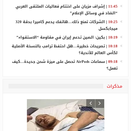
11:45
|
إشراف مزيان على اختتام فعاليات الملتقى العربي
“الضاد في وسائل الإعلام”
10:25
|
الشركات تمنع ذلك…هاتفك يدعم كاميرا بدقة 320
ميجابكسل
10:19
|
بكين: الصين تدعم إيران في مقاومة “الاستقواء”
10:18
|
تصريحات خطيرة…هل احتفظ ترامب بالنسخة الأصلية
لكأس العالم للأندية؟
09:18
|
سماعات AirPods تحصل على ميزة شحن جديدة…كيف
تعمل؟
مذكرات