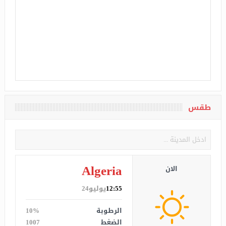
طقس
Algeria
الان
12:55
يوليو24