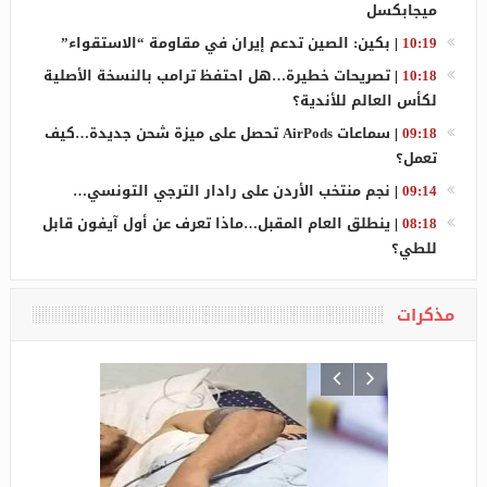
ميجابكسل
10:19
|
بكين: الصين تدعم إيران في مقاومة “الاستقواء”
10:18
|
تصريحات خطيرة…هل احتفظ ترامب بالنسخة الأصلية
لكأس العالم للأندية؟
09:18
|
سماعات AirPods تحصل على ميزة شحن جديدة…كيف
تعمل؟
09:14
|
نجم منتخب الأردن على رادار الترجي التونسي…
08:18
|
ينطلق العام المقبل…ماذا تعرف عن أول آيفون قابل
للطي؟
مذكرات