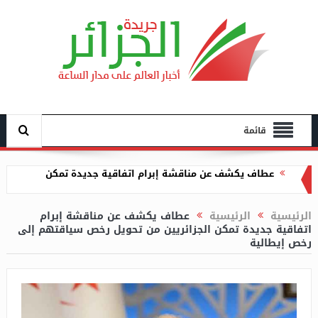
قائمة
توقيف المتورطين في الاعتداء على أطفال الكشافة
بمستغانم
الرئيسية
الرئيسية
عطاف يكشف عن مناقشة إبرام
اتفاقية جديدة تمكن الجزائريين من تحويل رخص سياقتهم إلى
التوقيع على 4 اتفاقيات استراتيجية في مجالات صناعية
رخص إيطالية
متنوعة في الدورة الخامسة للقمة الجزائرية-الإيطالية
إشراف مزيان على اختتام فعاليات الملتقى العربي “الضاد
في وسائل الإعلام”