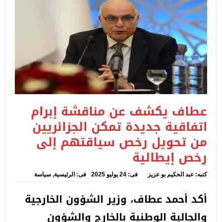
الغلة في الجزائر يأكلها الجنرالات وكلابهم والشعب يأكل
من النفايات
إصدار مديرية الجمارك منشورا داخليا يحدد كيفيات
مراقبة قيمة السيارات المستوردة
الدرك يلقي القبض على أربعيني تورط في مناورات خطيرة
عطاف يكشف عن مناقشة إبرام
على الطريق بسيدي بلعباس
اتفاقية جديدة تمكن الجزائريين
محاكمة عصابة إجرامية عرضت حياة قاصر للخطر بالإبحار
من تحويل رخص سياقتهم إلى
السري إلى اسبانيا
رخص إيطالية
موجة حرائق الغابات تلهب عديد الولايات
كتبه:
عبد الحكيم بو عزيز
فى:
24 يوليو 2025
فى:
الرئيسية
,
سياسة
تبون في زيارة رسمية لإيطاليا
أكد أحمد عطاف، وزير الشؤون الخارجية
عطاف يكشف عن مناقشة إبرام اتفاقية جديدة تمكن
والجالية الوطنية بالخارج والشؤون