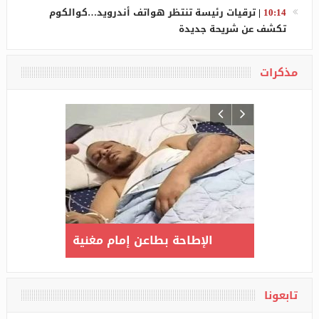
10:14
|
ترقيات رئيسة تنتظر هواتف أندرويد…كوالكوم
تكشف عن شريحة جديدة
مذكرات
 في بلاد
ارتفاع عدد المصابين بكورونا
الإطا
يرة : الأن
إلى 3517 بعد تسجيل 135 حالة
رتاح البال
جديدة مؤكدة