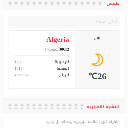
طقس
Algeria
الان
09:12
أكتوبر14
الرطوبة
17%
الضغط
1016
26℃
الرياح
4.69mph
النشرة الاخبارية