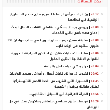
أحدث المقالات
20:12
|
بن دودة تترأس اجتماعا لتقييم مدى تقدم المشاريع
الرقمية في قطاعها
20:09
|
زروقي يجتمع بممثلي متعاملي الهاتف النقال لبحث
إدماج eSIM ضمن باقي الخدمات
20:08
|
متابعة مسيّر ترقية عقارية تورط في سلب مواطن 130
مليون سنتيم في أولاد فايت
20:06
|
سلطة الانتخابات تعلن عن انطلاق المراجعة الدورية
للقوائم الانتخابية الاثنين المقبل
20:04
|
جرار ينهي حياة طفل بالجلفة
20:02
|
نشوب 10 حرائق غابات أدغال وأحراش بعديد الولايات
14:45
|
المسيّرة التي اقتربت من الخط الأحمر للناتو…تركيا
تطلق مقاتلة بيرقدار “شبحية
13:56
|
المرأة العراقية في السباق الانتخابي…
10:29
|
فرنسا…مأزق سياسي متفاقم وماكرون يفكر في حل
البرلمان