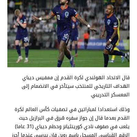
قال الاتحاد الهولندي لكرة القدم إن ممفيس ديباي
الهداف التاريخي للمنتخب سيتأخر في الانضمام إلى
المعسكر التدريبي.
وذلك استعدادا لمباراتين في تصفيات كأس العالم لكرة
القدم بعدما قال إن جواز سفره سُرق في البرازيل حيث
يلعب في صفوف نادي كورينثيانز وحطم ديباي (31 عاما)
الرقم القياسي المسجل باسم روبن فان بيرسي عندما أحرز