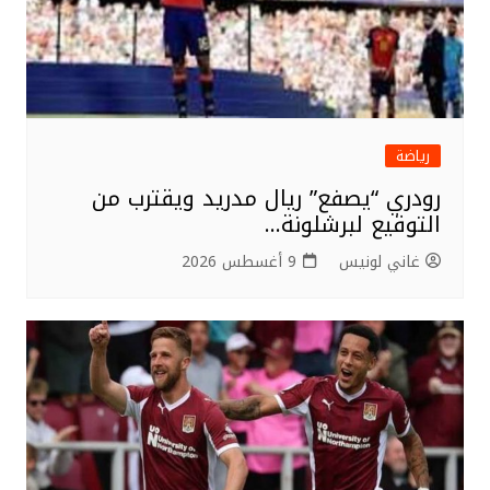
رياضة
رودري “يصفع” ريال مدريد ويقترب من
التوقيع لبرشلونة…
غاني لونيس
9 أغسطس 2026