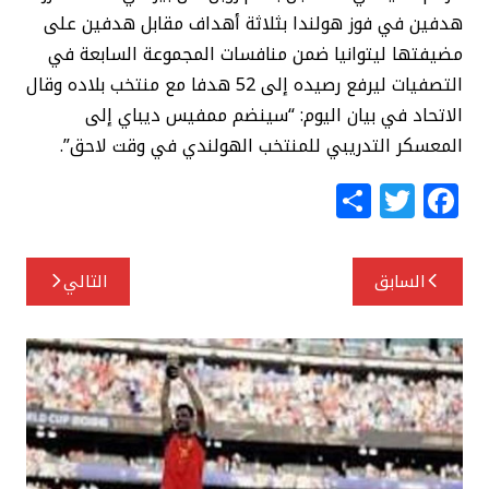
هدفين في فوز هولندا بثلاثة أهداف مقابل هدفين على
مضيفتها ليتوانيا ضمن منافسات المجموعة السابعة في
التصفيات ليرفع رصيده إلى 52 هدفا مع منتخب بلاده وقال
الاتحاد في بيان اليوم: “سينضم ممفيس ديباي إلى
المعسكر التدريبي للمنتخب الهولندي في وقت لاحق”.
S
T
F
h
w
a
ar
itt
c
تصفّح
السابق
التالي
e
e
e
المقالات
r
b
o
o
k