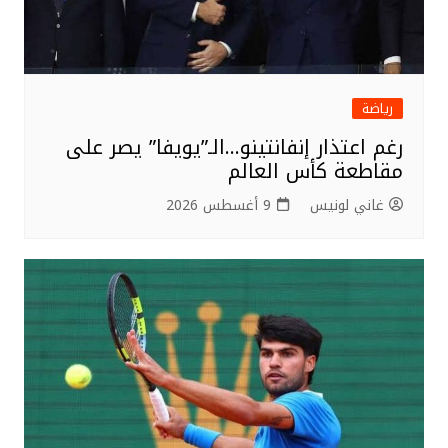
رياضة
رغم اعتذار إنفانتينو…الـ”يويفا” يصر على
مقاطعة كأس العالم
غاني لونيس
9 أغسطس 2026