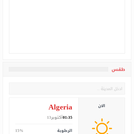
طقس
Algeria
الان
01:35
أكتوبر13