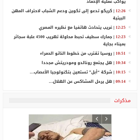
يواكب عملية الإخماد
12:26
|
كريكو تدعو إلى تكوين ودعم الشباب لاحتراف المهن
البيئية
12:25
|
غريب يتحادث هاتفيا مع نظيره المصري
12:23
|
جمارك سطيف تحبط محاولة تهريب 4500 علبة سجائر
بميناء بجاية
10:51
|
روسيا تقترب من خطوط الناتو الحمراء
10:34
|
هل يجتمع رونالدو ومودريتش مجددا
10:15
|
شركة “أبل” تستعين بتكنولوجيا الأعصاب…
09:14
|
هل يرحل المشاكس عن الهلال…
مذكرات