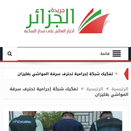
قائمة
تفكيك شبكة إجرامية تحترف سرقة المواشي بغليزان
وزارة التجارة تعلن عن فتح باب التسجيل للمشاركة في
الرئيسية
الرئيسية
تفكيك شبكة إجرامية تحترف سرقة
معرض داكار الدولي
المواشي بغليزان
نشوب حريق مهول بغابة بورحمة ووالي مستغانم يواكب
عملية الإخماد
كريكو تدعو إلى تكوين ودعم الشباب لاحتراف المهن