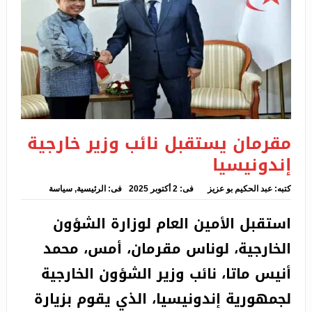
استقبال بوغالي وفداً من مجلس الشورى العُماني
مصرع عامل بورشة حفر قنوات الصرف الصحي بعد انهيار
ترابي بإيليزي
الحكم على عصابة أحياء ضمنها ستينية ببلوزداد
تفكيك جمعية أشرار واسترجاع مركبة مسروقة بتلمسان
مقرمان يستقبل نائب وزير خارجية
آيت مسعودان يؤكد مواصلة الجزائر دعم المبادرات
إندونيسيا
القارية لترقية الصحة العمومية في إفريقيا
كتبه:
عبد الحكيم بو عزيز
فى:
2 أكتوبر 2025
فى:
الرئيسية
,
سياسة
استقبل الأمين العام لوزارة الشؤون
الخارجية، لوناس مقرمان، أمس، محمد
أنيس ماتا، نائب وزير الشؤون الخارجية
لجمهورية إندونيسيا، الذي يقوم بزيارة