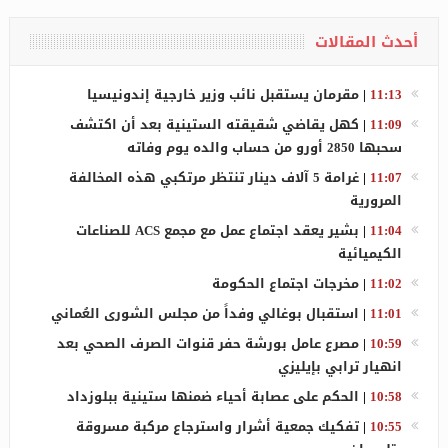
أحدث المقالات
11:13
|
مقرمان يستقبل نائب وزير خارجية إندونيسيا
11:09
|
كهل يقاضي شقيقته الستينية بعد أن اكتشف
سحبها 2850 أورو من حساب والده يوم وفاته
11:07
|
غرامة 5 آلاف دينار تنتظر مرتكبي هذه المخالفة
المرورية
11:04
|
بشير يعقد اجتماع عمل مع مجمع ACS للصناعات
الكيميائية
11:02
|
مخرجات اجتماع الحكومة
11:01
|
استقبال بوغالي وفداً من مجلس الشورى العُماني
10:59
|
مصرع عامل بورشة حفر قنوات الصرف الصحي بعد
انهيار ترابي بإيليزي
10:58
|
الحكم على عصابة أحياء ضمنها ستينية ببلوزداد
10:55
|
تفكيك جمعية أشرار واسترجاع مركبة مسروقة