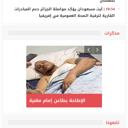
بتلمسان
10:54
|
آيت مسعودان يؤكد مواصلة الجزائر دعم المبادرات
القارية لترقية الصحة العمومية في إفريقيا
مذكرات
ارتفاع عدد المصابين بكورونا
الإطاحة بطاعن إمام
إلى 3517 بعد تسجيل 135 حالة
جديدة مؤكدة