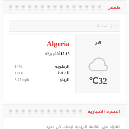
طقس
Algeria
الان
12:13
أكتوبر02
الرطوبة
14%
الضغط
1014
32℃
الرياح
3.27mph
النشرة الاخبارية