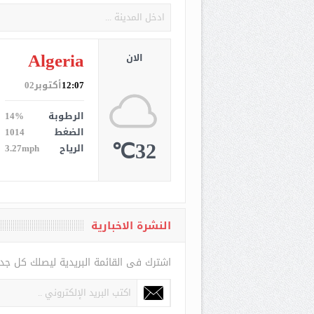
Algeria
الان
12:07
أكتوبر02
الرطوبة
14%
الضغط
1014
32℃
الرياح
3.27mph
النشرة الاخبارية
اشترك فى القائمة البريدية ليصلك كل جد