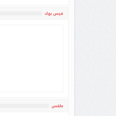
فيس بوك
طقس