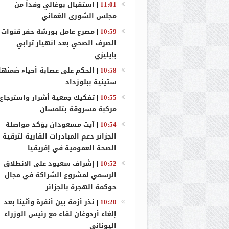
11:01
|
استقبال بوغالي وفداً من
مجلس الشورى العُماني
إشراف سعيود
10:59
|
مصرع عامل بورشة حفر قنوات
بعد ركود مدا
الصرف الصحي بعد انهيار ترابي
بإيليزي
10:58
|
الحكم على عصابة أحياء ضمنها
ستينية ببلوزداد
10:55
|
تفكيك جمعية أشرار واسترجاع
مركبة مسروقة بتلمسان
10:54
|
آيت مسعودان يؤكد مواصلة
الجزائر دعم المبادرات القارية لترقية
الصحة العمومية في إفريقيا
10:52
|
إشراف سعيود على الانطلاق
الرسمي لمشروع الشراكة في مجال
حوكمة الهجرة بالجزائر
10:20
|
نذر أزمة بين أنقرة وأثينا بعد
إلغاء أردوغان لقاء مع رئيس الوزراء
اليوناني