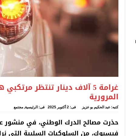
 على الانطلاق الرسمي لمشروع الشراكة في مجال حوكمة الهجرة بالجزا
خيل المحروقات انتعاش مداخيل الدعارة مقننة في الجزائر…
غرامة 5 آلاف دينار تنتظر مرتكب
المرورية
كتبه:
عبد الحكيم بو عزيز
فى:
2 أكتوبر 2025
فى:
الرئيسية
,
مجتمع
حذرت مصالح الدرك الوطني، في منشور ع
فيسبوك، من السلوكيات السلبية التي نراه