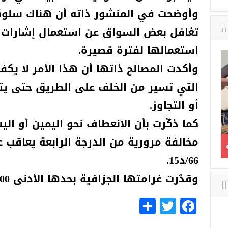
وأوضحت في المنشور ذاته أن هناك سلوك
تغافل بعض السواق عن استعمال إشارات تغ
استعمالها لفترة قصيرة.
وأكدت المصالح ذاتها أن هذا الأمر لا يكف
التي تسير من الخلف على الطريق حتى يت
أو التجاوز.
كما ذكّرت بأن الانعطاف نحو اليمين أو الي
مخالفة مرورية من الدرجة الرابعة يعاقب ع
الإطاحة بطاعن إمام مغنية
مذكرات مثقف وشيكو
66/د15.
بلاد ميكي / الحلقة الأخ
الأن يمكن أن أنام وأنا 
وقدّرت غرامتها الجزافية بحدها الأدنى 5000 دج.
Share
Facebook
Twitter