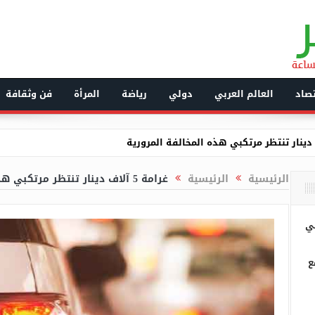
صاد
العالم العربي
دولي
رياضة
المرأة
فن وثقافة
مع مجمع ACS للصناعات الكيميائية
الرئيسية
الرئيسية
غرامة 5 آلاف دينار تنتظر مرتكبي هذه المخالفة المرورية
ع الحكومة
لي وفداً من مجلس الشورى العُماني
بي
رشة حفر قنوات الصرف الصحي بعد انهيار ترابي بإيليزي
ابة أحياء ضمنها ستينية ببلوزداد
ع
 أشرار واسترجاع مركبة مسروقة بتلمسان
يؤكد مواصلة الجزائر دعم المبادرات القارية لترقية الصحة العمومية في 