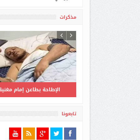
مذكرات
ت مثقف وشيكور في
ارتفاع عدد المصابين بكورونا
يكي / الحلقة الأخيرة :
إلى 3517 بعد تسجيل 135 حالة
مكن أن أنام وأنا مرتاح
جديدة مؤكدة
البال
تابعونا