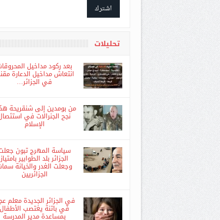
اشترك
تحليلات
بعد ركود مداخيل المحروقا
انتعاش مداخيل الدعارة مقنن
في الجزائر…
من بومدين إلى شنقريحة هك
نجح الجنرالات في استئصال
الإسلام
سياسة المهرج تبون جعلت
الجزائر بلد الطوابير بامتياز
وجعلت الغدر والخيانة سما
الجزائريين
في الجزائر الجديدة معلم عج