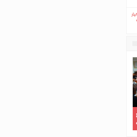
يار
بشير يعقد اجتماع عمل مع
الحكم على عصابة أحياء ضمنه
الكيميائية
ستينية ببلوزدا