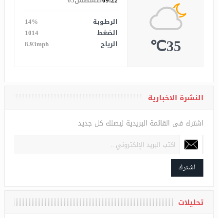
Algeria
الان
09:22
أغسطس05
الرطوبة
14%
الضغط
1014
35℃
الرياح
8.93mph
النشرة الاخبارية
اشترك فى القائمة البريدية ليصلك كل جديد
اشترك