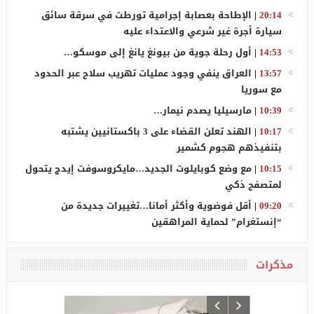
20:14
|
الإطاحة بعصابة إجرامية تورطت في سرقة سائق
سيارة أجرة غير شرعي والاعتداء عليه
14:53
|
أول رحلة جوية من بيونغ يانغ إلى موسكو…
13:57
|
العراق ينفي وجود عمليات تهريب سلاح عبر الحدود
مع سوريا
10:39
|
مارسيليا يصدم نيمار…
10:17
|
الهند تعلن القضاء على 3 باكستانيين يشتبه
بتنفيذهم هجوم كشمير
10:15
|
مع وضع كوبايلوت الجديد…مايكروسوفت إيدج يتحول
لمتصفح ذكي
09:20
|
أقل فوضوية وأكثر أمانا…تغييرات جديدة من
“إنستغرام” لحماية المراهقين
مذكرات