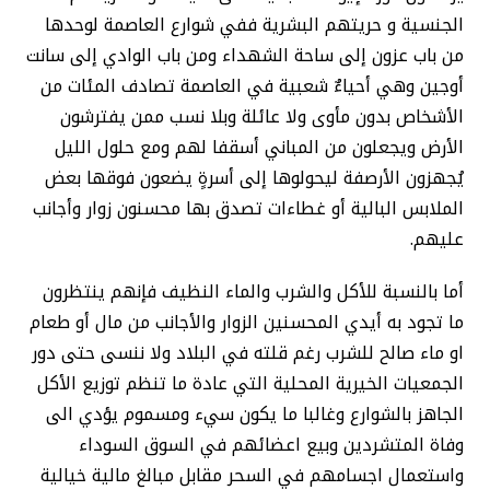
الجنسية و حريتهم البشرية ففي شوارع العاصمة لوحدها
من باب عزون إلى ساحة الشهداء ومن باب الوادي إلى سانت
أوجين وهي أحياءٌ شعبية في العاصمة تصادف المئات من
الأشخاص بدون مأوى ولا عائلة وبلا نسب ممن يفترشون
الأرض ويجعلون من المباني أسقفا لهم ومع حلول الليل
يُجهزون الأرصفة ليحولوها إلى أسرةٍ يضعون فوقها بعض
الملابس البالية أو غطاءات تصدق بها محسنون زوار وأجانب
عليهم.
أما بالنسبة للأكل والشرب والماء النظيف فإنهم ينتظرون
ما تجود به أيدي المحسنين الزوار والأجانب من مال أو طعام
او ماء صالح للشرب رغم قلته في البلاد ولا ننسى حتى دور
الجمعيات الخيرية المحلية التي عادة ما تنظم توزيع الأكل
الجاهز بالشوارع وغالبا ما يكون سيء ومسموم يؤدي الى
وفاة المتشردين وبيع اعضائهم في السوق السوداء
واستعمال اجسامهم في السحر مقابل مبالغ مالية خيالية