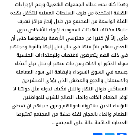
وهذا كله تحت غطاء الجمعيات الشعبية ورغم الإجراءات
الهشة المتخذة من طرف السلطات المعنية للتكفل بهذه
الفئة الواسعة من المجتمع من خلال إنجاز مراكز تشرف
عليها مختلف الهيئات العمومية لإيواء الأشخاص بدون
مأوى إلاَّ أنّ كثيرا من مفترشي الأرصفة يرفضونها حتى أن
البعض منهم يفرّ منها في حال نقل إليها بالقوة وحجتهم
في ذلك انهم يتعرضون لاغتصاب وللإعتداءات الجنسية
سواء الذكور او الاناث ومن مات منهم او قتل تباع أعضاء
جسمه في السوق السوداء بالإضافة الى سوء المعاملة
والاستغلال والجوع والعطش الذي يؤذي المتشردين
المساكين طوال النهار والليل فكيف لدولة مثل دولتنا لا
توفر الطعام الكاف والماء الصالح للشرب للمواطنين
البؤساء الذين يشترونه باموالهم وعرق جبينهم ان تعطي
الطعام والماء بالمجان لفئة هشة من المجتمع تعتبرها
العصابة الحاكمة عالة على المجتمع…