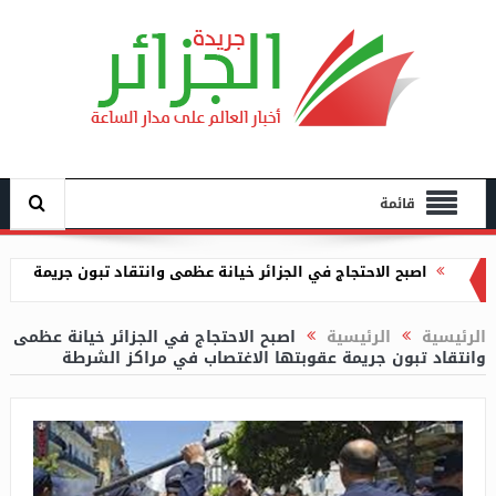
قائمة
إنقاذ طفلة سقطت في بئر بعمق 18 متر بتابلاط في
المدية
الرئيسية
الرئيسية
اصبح الاحتجاج في الجزائر خيانة عظمى
وانتقاد تبون جريمة عقوبتها الاغتصاب في مراكز الشرطة
وزارة التجارة تعاين وفرة المستلزمات المدرسية في
خرجات ميدانية
منع استعمال مياه الشرب من منبع “البسان” بمعالمة
عطاف يؤكد أن العلاقات الجزائرية مع بوروندي “على