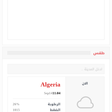
طقس
Algeria
الان
Sep14
11:04