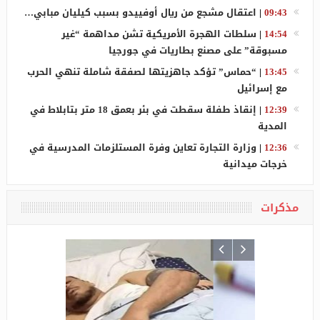
09:43
|
اعتقال مشجع من ريال أوفييدو بسبب كيليان مبابي…
14:54
|
سلطات الهجرة الأمريكية تشن مداهمة “غير
مسبوقة” على مصنع بطاريات في جورجيا
13:45
|
“حماس” تؤكد جاهزيتها لصفقة شاملة تنهي الحرب
مع إسرائيل
12:39
|
إنقاذ طفلة سقطت في بئر بعمق 18 متر بتابلاط في
المدية
12:36
|
وزارة التجارة تعاين وفرة المستلزمات المدرسية في
خرجات ميدانية
مذكرات