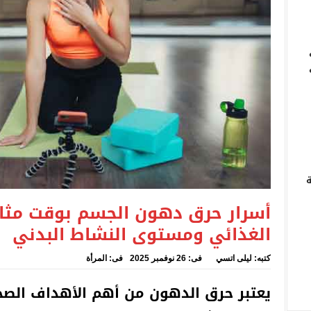
ة تضع رقما أخضر للتبيلغ عن المخدرات في الوسط المدرسي
عتبرة من أعلاف الحيوانات موجهة للمضاربة بورشة بسطيف
في مستودع للتخزين بمصنع للمصابيح بالمدية
ة
أسرار حرق دهون الجسم بوقت مثالي
الغذائي ومستوى النشاط البدني
كتبه:
ليلى اتسي
فى:
26 نوفمبر 2025
فى:
المرأة
يعتبر حرق الدهون من أهم الأهداف الصح