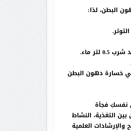
ون البطن، لذا:
لتوتر.
فواكه تساهم في خسارة دهون البطن
ي نفسكِ فجأة
ين التغذية، النشاط
ح والإرشادات العلمية