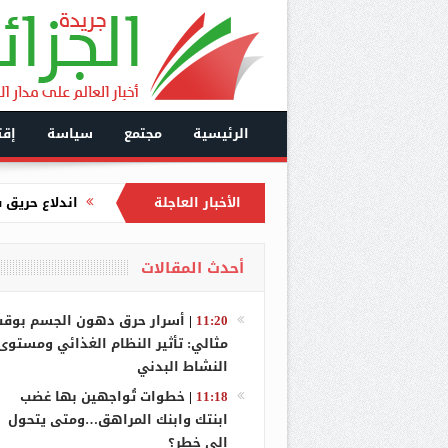
الرئيسية
مجتمع
سياسة
إقت
الأخبار العاجلة
عطاف يجري مب
سعيود يتباحث
أحدث المقالات
توقيف ثلاثيني متلبس بـ17 طائ
تفكيك شبكة إ
11:20
|
أسرار حرق دهون الجسم بوق
مثالي: تأثير النظام الغذائي ومستوى
بشير يترأس ر
النشاط البدني
وزارة التجارة 
11:18
|
خطوات تُواجهين بها غضب
ابنتك وابنك المراهق…ومتى يتحول
مشاركة بوعما
إلى خطر؟