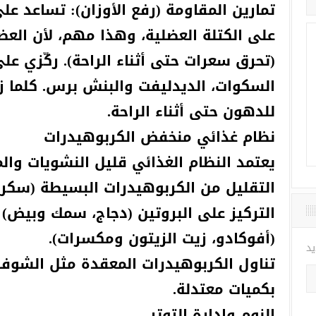
تمارين المقاومة (رفع الأوزان): تساعد عل
على الكتلة العضلية، وهذا مهم، لأن الع
(تحرق سعرات حتى أثناء الراحة). ركّزي على
السكوات، الديدليفت والبنش برس. كلما زاد
للدهون حتى أثناء الراحة.
نظام غذائي منخفض الكربوهيدرات
يعتمد النظام الغذائي قليل النشويات والم
التقليل من الكربوهيدرات البسيطة (سكر، 
التركيز على البروتين (دجاج، سمك وبيض)
(أفوكادو، زيت الزيتون ومكسرات).
تناول الكربوهيدرات المعقدة مثل الشوفان
بكميات معتدلة.
يد
النوم وإدارة التوتر