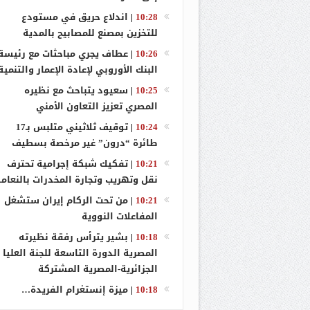
وزارة التربي
10:28
|
اندلاع حريق في مستودع
للتخزين بمصنع للمصابيح بالمدية
حجز كميات م
10:26
|
عطاف يجري مباحثات مع رئيسة
اندلاع حريق 
البنك الأوروبي لإعادة الإعمار والتنمية
10:25
|
سعيود يتباحث مع نظيره
المصري تعزيز التعاون الأمني
10:24
|
توقيف ثلاثيني متلبس بـ17
طائرة “درون” غير مرخصة بسطيف
10:21
|
تفكيك شبكة إجرامية تحترف
نقل وتهريب وتجارة المخدرات بالنعام
10:21
|
من تحت الركام إيران ستشغل
المفاعلات النووية
10:18
|
بشير يترأس رفقة نظيرته
المصرية الدورة التاسعة للجنة العليا
الجزائرية-المصرية المشتركة
10:18
|
ميزة إنستغرام الفريدة…