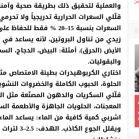
والعملية لتحقيق ذلك بطريقة صحية وآمنة
قلّلي السعرات الحرارية تدريجياً ولا تحر
من
السعرات بنسبة 15–20 % فقط للحفاظ على معدل حرق جيد.
زيدي من تناول البروتين، لأنه يساعد في ب
الأيض (الحرق). أمثلة: البيض، الدجاج، السم
والبقوليات.
اختاري الكربوهيدرات بطيئة الامتصاص مث
الحلوة، الحبوب الكاملة والخضروات النشوي
قلّلي السكريات والدهون المصنّعة مثل الم
المعجنات، الحلويات الجاهزة والأطعمة الس
اشربي كمية كافية من الماء: يساعد الما
خطوات تُواجهين بها غضب
ويقلل الجوع الكا
ابنتك وابنك المراهق…ومتى
طائرة “درون” غ
يتحول إلى خطر؟