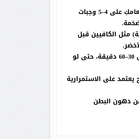
تناولي وجبات صغيرة منتظمة وقسّمي طعامكِ على 4–5 وجبات
ضخمة.
ة) مثل الكافيين قبل
أخضر.
تجنّبي الجلوس الطويل وحاولي التحرك كل 30–60 دقيقة، حتى لو
 يعتمد على الاستمرارية
من دهون البطن