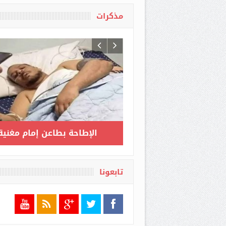
مذكرات
كرات مثقف وشيكور في
ارتفاع عدد المصابين بكورونا
اد ميكي / الحلقة الأخيرة :
إلى 3517 بعد تسجيل 135 حا
ن يمكن أن أنام وأنا مرتاح
جديدة مؤكدة
البال
تابعونا