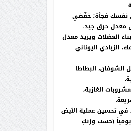
مي نفسكِ فجأة؛ خفّضي
ناء العضلات ويزيد معدل
ك، الزبادي اليوناني
ل الشوفان، البطاطا
ة.
شروبات الغازية،
ريعة.
ء في تحسين عملية الأيض
توقيف ثلاثيني متلبس بـ17
ذب. الهدف: 2.5–3 لترات يومياً (حسب وزنكِ
ير مرخصة
بسطيف