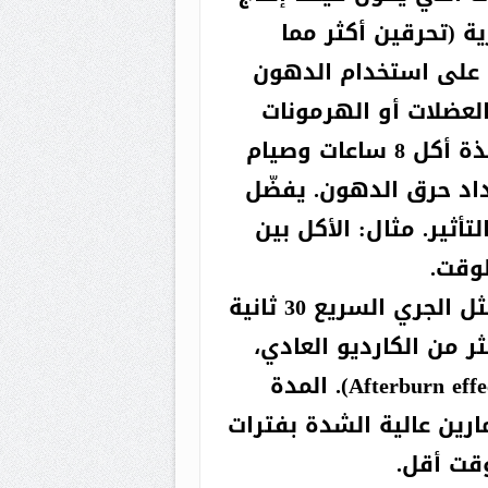
ية (تحرقين أكثر مما
م على استخدام الدهون
العضلات أو الهرمونات
الصيام المتقطّع (Intermittent Fasting): نافذة أكل 8 ساعات وصيام
زداد حرق الدهون. يفضّل
تأثير. مثال: الأكل بين
التمارين المتقطعة عالية الشدة (HIIT): مثل الجري السريع 30 ثانية
هوناً أكثر من الكارديو العادي،
وتستمر عملية الحرق حتى بعد التمرين (Afterburn effect). المدة
ات أسبوعياً. تمارين عالية الشدة بفترات
قت أقل.