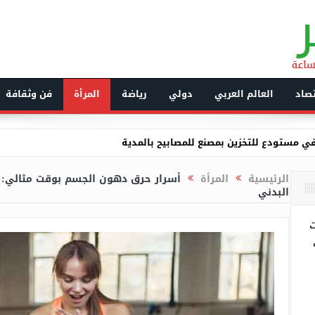
صاد
العالم العربي
دولي
رياضة
المرأة
فن وثقافة
احثات مع رئيسة البنك الأوروبي لإعادة الإعمار والتنمية
 مع نظيره المصري تعزيز التعاون الأمني
الرئيسية
المرأة
أسرار حرق دهون الجسم بوقت مثالي: ت
البدني
رة “درون” غير مرخصة بسطيف
جرامية تحترف نقل وتهريب وتجارة المخدرات بالنعامة
ت
فقة نظيرته المصرية الدورة التاسعة للجنة العليا الجزائرية-المصرية الم
تصدر بيانا حول استيراد السيارات الأقل من 3 سنوات
مة في المنتدى الإفريقي للبث الإذاعي والتلفزي