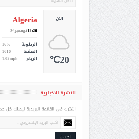
Algeria
الان
12:20
نوفمبر26
الرطوبة
16%
الضغط
1016
20℃
الرياح
1.02mph
النشرة الاخبارية
اشترك فى القائمة البريدية ليصلك كل جد