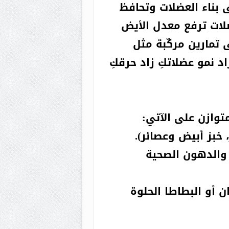
ى بناء العضلات وتحافظ
ضلات ترفع معدل الأيض
 تمارين مركّبة مثل
 نمو عضلاتكِ زاد حرقكِ
توازن على الآتي:
خبز أبيض وعصائر).
 والدهون الصحية
 أو البطاطا الحلوة