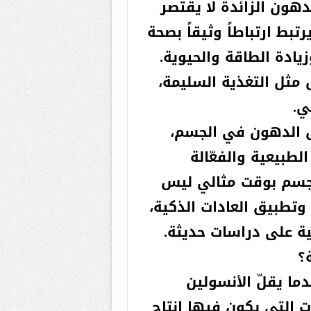
دهون الزائدة لا يقتصر
ط ارتباطاً وثيقاً بصحة
ادة الطاقة والحيوية.
مثل التغذية السليمة،
ي.
ق الدهون في الجسم،
طبيعية والفعّالة
لجسم بوقت مثالي ليس
يكور في
الأخيرة :
 وتطبيق العادات الذكية،
أنا مرتاح
نية على دراسات حديثة.
البال
؟
دما يقلّ الأنسولين
ت التي يكون فيها إنتاج