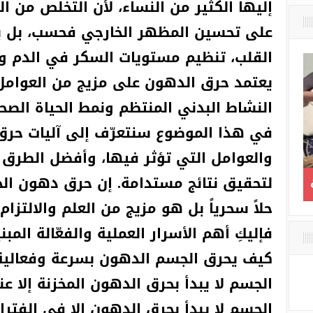
إليها الكثير من النساء، لأن التخلص من ال
على تحسين المظهر الخارجي فحسب، بل يرتب
القلب، تنظيم مستويات السكر في الدم وزي
يعتمد حرق الدهون على مزيج من العوامل 
النشاط البدني المنتظم ونمط الحياة الصح
في هذا الموضوع سنتعرّف إلى آليات حر
والعوامل التي تؤثر فيها، وأفضل الطرق ال
لتحقيق نتائج مستدامة. إن حرق دهون ا
الإطاحة بطاعن إمام مغنية
مذكرات مثقف وش
لة
بلاد ميكي / الحلقة 
حلاً سحرياً بل هو مزيج من العلم والالتزام
الأن يمكن أن أنام و
فإليكِ أهم الأسرار العملية والفعّالة المب
كيف يحرق الجسم الدهون بسرعة وفعالية
الجسم لا يبدأ بحرق الدهون المخزنة إلا عن
الجسم لا يبدأ بحرق الدهون إلا في الفترا