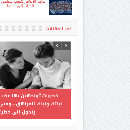
لتطوير الاقتصاد
بداية الانهيار هروب جماعي 
الجزائر إلى أوروبا
اخر المقالات
يجري مباحثات مع رئيسة
اندلاع حريق في مستودع
نك الأوروبي لإعادة الإعمار
للتخزين بمصنع للمصابيح بالمدية
والتنمية