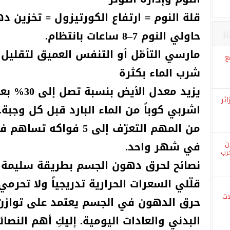
قلة النوم = ارتفاع الكورتيزول = تخزين ده
حاولي النوم 7–8 ساعات بانتظام.
مارسي التأمّل أو التنفس العميق لتقليل ا
شرب الماء بكثرة
ع
يزيد معدل الأيض بنسبة تصل إلى 30% بعد شرب 0.5 لتر ماء.
اشربي كوباً من الماء البارد قبل كل وجبة.
من المهم التعرّف إلى 5 
ئر
في شهر واحد.
نصائح لحرق دهون الجسم بطريقة سليمة
ن
قلّلي السعرات الحرارية تدريجياً ولا تحرم
رب
حرق الدهون في الجسم يعتمد على توازن ب
البدني والعادات اليومية. إليكِ أهم النصائ
ات