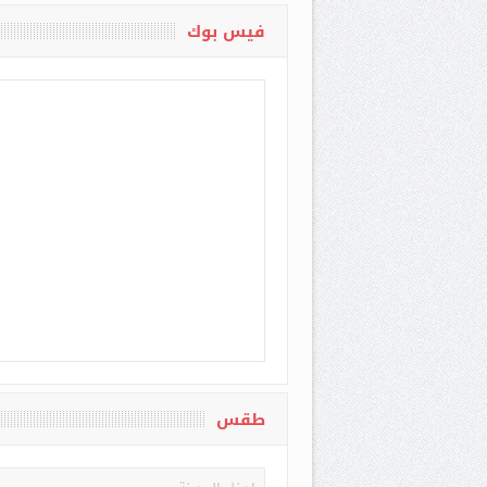
فيس بوك
طقس