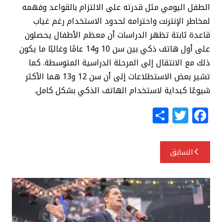
الطفل اليومي مثل قدرته على الالتزام بالقواعد وفهمه
لمخاطر الإنترنت واحترامه لحدود الاستخدام رغم غياب
قاعدة ثابتة تظهر الدراسات أن معظم الأطفال يحصلون
على أول هاتف ذكي بين سن 10 و14 عامًا وغالبًا ما يكون
ذلك مع الانتقال إلى المرحلة الدراسية المتوسطة. كما
تشير بعض الاستطلاعات إلى أن سن 12 و13 هما الأكثر
شيوعًا كبداية لاستخدام الهاتف الذكي بشكل كامل.
S
T
F
h
w
a
ar
itt
c
تصفّح
السابق
e
e
e
المقالات
r
b
o
o