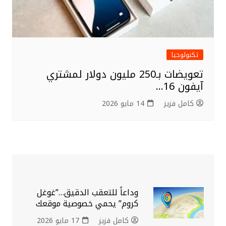
تكنولوجيا
تعويضات بـ250 مليون دولار لمشتري
آيفون 16…
كامل فزيز
14 مايو 2026
وداعاً للتعقب الدقيق…”غوغل
كروم” يحمي خصوصية موقعك
كامل فزيز
17 مايو 2026