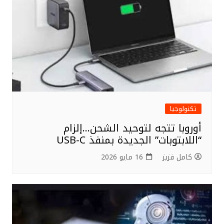
o
k
تكنولوجيا
أوروبا تتجه لتوحيد الشحن…إلزام
“اللابتوبات” الجديدة بمنفذ USB-C
كامل فزيز
16 مايو 2026