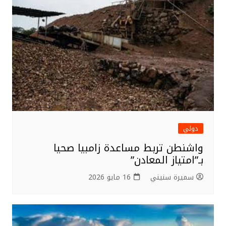
o
o
k
دولي
واشنطن تربط مساعدة زامبيا صحيا
بـ”امتياز المعادن”
سميرة سنيني
16 مايو 2026