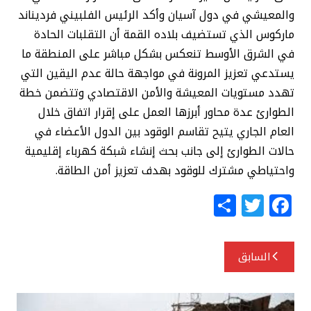
والمعيشي في دول آسيان وأكد الرئيس الفلبيني فرديناند
ماركوس الذي تستضيف بلاده القمة أن التقلبات الحادة
في الشرق الأوسط تنعكس بشكل مباشر على المنطقة ما
يستدعي تعزيز المرونة في مواجهة حالة عدم اليقين التي
تهدد مستويات المعيشة والأمن الاقتصادي وتتضمن خطة
الطوارئ عدة محاور أبرزها العمل على إقرار اتفاق خلال
العام الجاري يتيح تقاسم الوقود بين الدول الأعضاء في
حالات الطوارئ إلى جانب بحث إنشاء شبكة كهرباء إقليمية
واحتياطي مشترك للوقود بهدف تعزيز أمن الطاقة.
S
T
F
h
w
a
ar
itt
c
تصفّح
السابق
e
e
e
المقالات
r
b