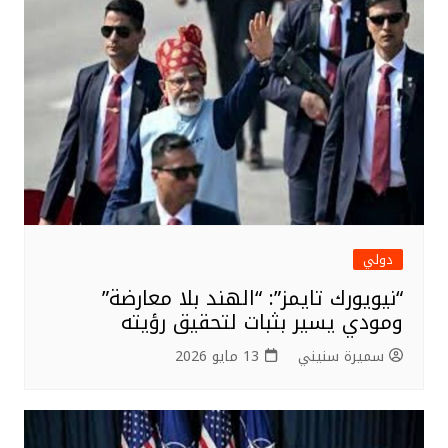
دولي
“نيويورك تايمز”: “الهند بلا معارضة”
ومودي يسير بثبات لتحقيق رؤيته
سميرة سنيني
13 مايو 2026