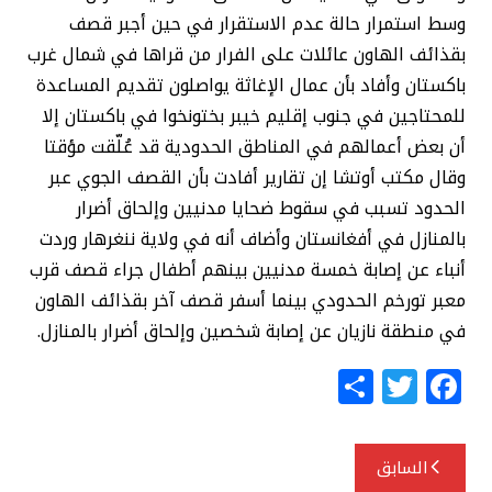
وسط استمرار حالة عدم الاستقرار في حين أجبر قصف
بقذائف الهاون عائلات على الفرار من قراها في شمال غرب
باكستان وأفاد بأن عمال الإغاثة يواصلون تقديم المساعدة
للمحتاجين في جنوب إقليم خيبر بختونخوا في باكستان إلا
أن بعض أعمالهم في المناطق الحدودية قد عُلّقت مؤقتا
وقال مكتب أوتشا إن تقارير أفادت بأن القصف الجوي عبر
الحدود تسبب في سقوط ضحايا مدنيين وإلحاق أضرار
بالمنازل في أفغانستان وأضاف أنه في ولاية ننغرهار وردت
أنباء عن إصابة خمسة مدنيين بينهم أطفال جراء قصف قرب
معبر تورخم الحدودي بينما أسفر قصف آخر بقذائف الهاون
في منطقة نازيان عن إصابة شخصين وإلحاق أضرار بالمنازل.
S
T
F
h
w
a
ar
itt
c
تصفّح
السابق
e
e
e