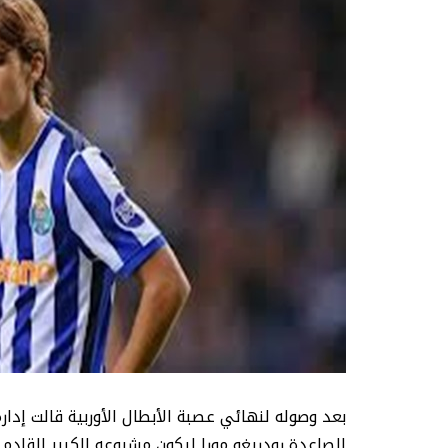
بعد وصوله لنهائي عصبة الأبطال الأوربية قالت إدار
الصاعدة رودريغو مورا ليكون مشروعه الكبير القادم