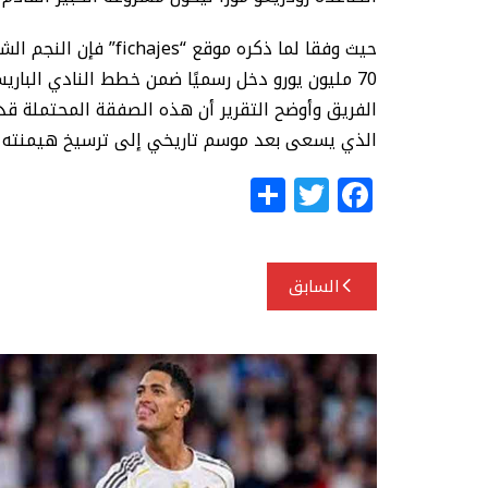
حيث وفقا لما ذكره موقع
70 مليون يورو دخل رسميًا ضمن خطط النادي البا
الفريق وأوضح التقرير أن هذه الصفقة المحتملة قد
الذي يسعى بعد موسم تاريخي إلى ترسيخ هيمنته الم
S
T
F
h
w
a
ar
itt
c
تصفّح
e
e
e
السابق
المقالات
r
b
o
o
k