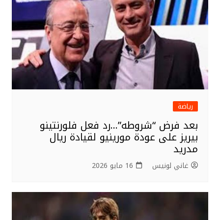
رياضة
بعد فرض “شروطه”…رد فعل فلورنتينو
بيريز على عودة مورينيو لقيادة ريال
مدريد
غاني لونيس
16 مايو 2026