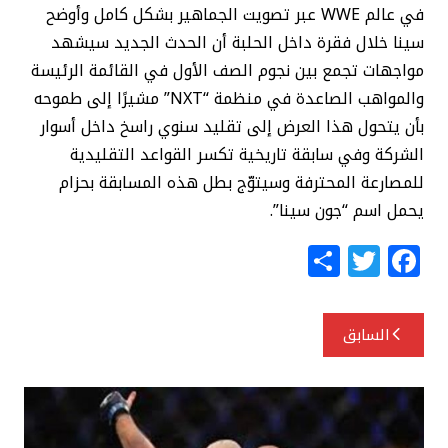
في عالم WWE عبر تصويت الجماهير بشكل كامل وأوضح
سينا خلال فقرة داخل الحلبة أن الحدث الجديد سيشهد
مواجهات تجمع بين نجوم الصف الأول في القائمة الرئيسة
والمواهب الصاعدة في منظمة “NXT” مشيرًا إلى طموحه
بأن يتحول هذا العرض إلى تقليد سنوي راسخ داخل أسوار
الشركة وفي سابقة تاريخية تكسر القواعد التقليدية
للمصارعة المحترفة وسيتوّج بطل هذه المسابقة بحزام
يحمل اسم “جون سينا”.
S
T
F
h
w
a
ar
itt
c
تصفّح
السابق
e
e
e
المقالات
r
b
o