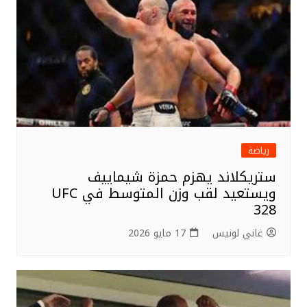
o
k
رياضة
ستريكلاند يهزم حمزة شيماييف
ويستعيد لقب وزن المتوسط في UFC
328
غاني لونيس
17 مايو 2026