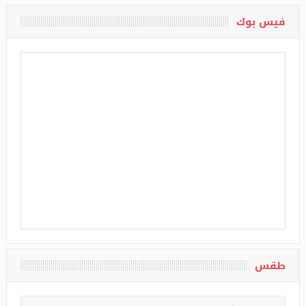
فيس بوك
طقس