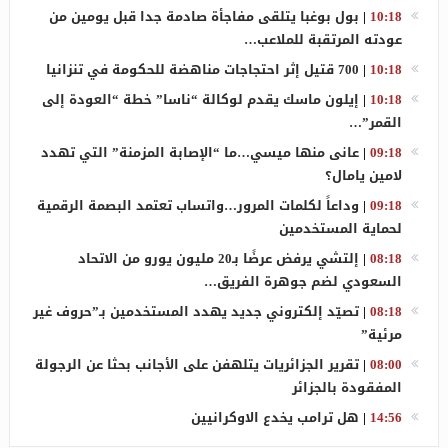
10:18
|
بول بوغبا يتلقى مفاجأة صادمة جدا قبل يومين من
عودته المرتقبة للملاعب…
10:18
|
700 قتيل إثر احتجاجات مناهضة للحكومة في تنزانيا
10:18
|
إيلون ماسك يقدم لوكالة “ناسا” خطة “العودة إلى
القمر”…
09:18
|
عانى منها ميسي…ما “الإصابة المزمنة” التي تهدد
لامين يامال؟
09:18
|
وداعاً لكلمات المرور…واتساب تعتمد البصمة الرقمية
لحماية المستخدمين
08:18
|
إلتشي يرفض عرضًا بـ20 مليون يورو من الاتحاد
السعودي لضم جوهرة الفريق…
08:18
|
تصيّد إلكتروني جديد يهدد المستخدمين بـ”حروف غير
مرئية”
08:00
|
تقرير الجزائريات يتلهفن على الأجانب بحثا عن الرجولة
المفقودة بالجزائر
14:56
|
هل ترامب يخدع الاوكرانيين