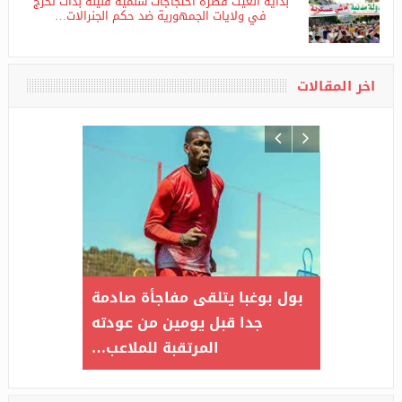
بداية الغيث قطرة احتجاجات سلمية قليلة بدأت تخرج
في ولايات الجمهورية ضد حكم الجنرالات…
اخر المقالات
جاجات مناهضة
بول بوغبا يتلقى مفاجأة صادمة
وداعاً 
 في تنزانيا
جدا قبل يومين من عودته
تعتمد 
المرتقبة للملاعب…