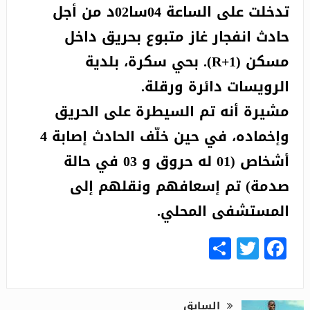
تدخلت على الساعة 04سا02د من أجل
حادث انفجار غاز متبوع بحريق داخل
مسكن (R+1). بحي سكرة، بلدية
الرويسات دائرة ورقلة.
مشيرة أنه تم السيطرة على الحريق
وإخماده، في حين خلّف الحادث إصابة 4
أشخاص (01 له حروق و 03 في حالة
صدمة) تم إسعافهم ونقلهم إلى
المستشفى المحلي.
Share
Facebook
Twitter
السابق