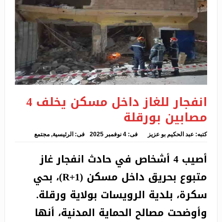
تفكيك شبكة للدعارة بمستغانم
إشراف سعداوي رفقة زروقي على توقيع اتفاقية تعاون
مع شركة موبيليس
الإطاحة بشبكة إجرامية تحترف المتاجرة بالمواد
المهلوسة بتوقرت
انفجار للغاز داخل مسكن يخلف 4
رئيس جمعية خيرية لولا المحسنين الخليجيين لمات ألاف
مصابين بورقلة
الجزائريين بالجوع
كتبه:
عبد الحكيم بو عزيز
فى:
4 نوفمبر 2025
فى:
الرئيسية
,
مجتمع
تواجد الأمن في التوقيت والمكان المناسب يحبط محاولة
أصيب 4 أشخاص في حادث انفجار غاز
الاعتداء وسرقة دراجة مواطن
متبوع بحريق داخل مسكن (R+1)، بحي
سكرة، بلدية الرويسات بولاية ورقلة.
وأوضحت مصالح الحماية المدنية، أنها