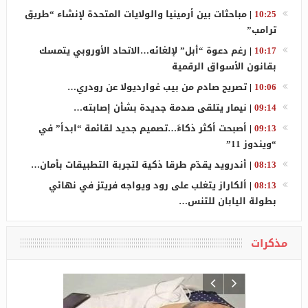
10:25
|
مباحثات بين أرمينيا والولايات المتحدة لإنشاء “طريق
ترامب”
10:17
|
رغم دعوة “أبل” لإلغائه…الاتحاد الأوروبي يتمسك
بقانون الأسواق الرقمية
10:06
|
تصريح صادم من بيب غوارديولا عن رودري…
09:14
|
نيمار يتلقى صدمة جديدة بشأن إصابته…
09:13
|
أصبحت أكثر ذكاءً…تصميم جديد لقائمة “ابدأ” في
“ويندوز 11”
08:13
|
أندرويد يقدّم طرقا ذكية لتجربة التطبيقات بأمان…
08:13
|
ألكاراز يتغلب على رود ويواجه فريتز في نهائي
بطولة اليابان للتنس…
مذكرات