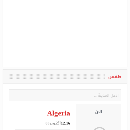
طقس
Algeria
الان