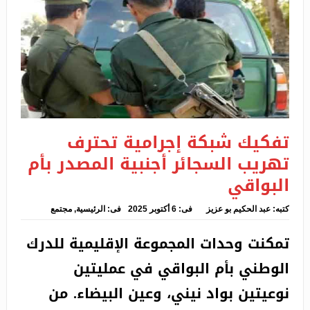
إشراف شايب وبداري على لقاء افتراضي مع طلبة الجالية
المقيمين بمنطقة اوروبا الشمالية
غاز سخان الماء ينهي حياة امرأتين بحي السلام بسعيدة
نشوب حريق في محل تجاري يخلف قتيلين وثلاث مصابين
بالأغواط
تفكيك شبكة إجرامية تحترف
عرقاب يستقبل سفير سلطنة عمان
تهريب السجائر أجنبية المصدر بأم
البواقي
تفكيك شبكة إجرامية تحترف تهريب السجائر أجنبية
المصدر بأم البواقي
كتبه:
عبد الحكيم بو عزيز
فى:
6 أكتوبر 2025
فى:
الرئيسية
,
مجتمع
تمكنت وحدات المجموعة الإقليمية للدرك
الوطني بأم البواقي في عمليتين
نوعيتين بواد نيني، وعين البيضاء. من