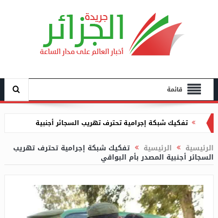
قائمة
الإطاحة بأشخاص يحترفون استخراج الكنوز بتيسمسيلت
إشراف بشير على تنصيب خير الدين بن عيسى مكلفا
الرئيسية
الرئيسية
تفكيك شبكة إجرامية تحترف تهريب
السجائر أجنبية المصدر بأم البواقي
بتسيير الأمانة العامة لوزارة الصناعة
أكاذيب تبون الخيالية دائما ما تصطدم بصلابة الواقع
إشراف أرحاب على الدخول التكويني لدورة أكتوبر 2025
جمارك عنابة تحجز 130 محرك سيارات غير مصرّح بها