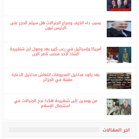
تحليلات
أكاذيب تبون الخيالية دائما ما تصطدم بصلابة الواقع
بسبب داء الخرف وصراع الجنرالات هل سيتم الحجر على
الرئيس تبون
أمريكا وإسرائيل في رعب كبير بعد وصول ابن شنقريحة
الشاذ لأخد منصب ناصر الجن
بعد ركود مداخيل المحروقات انتعاش مداخيل الدعارة
مقننة في الجزائر…
من بومدين إلى شنقريحة هكذا نجح الجنرالات في
استئصال الإسلام