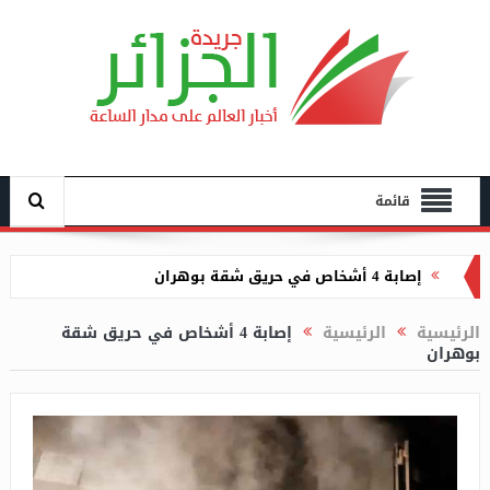
قائمة
إصابة 4 أشخاص في حريق شقة بوهران
روكيد…نظارة ذكية جديدة تنافس “راي بان ميتا”
الرئيسية
الرئيسية
إصابة 4 أشخاص في حريق شقة
عصابة الجنرالات تستحوذ على سوق الخرذة بالجزائر
بوهران
رئاسة الجزائر اجتماعا للاتحاد الإفريقي
زيارة وفد عن المجلس الشعبي الوطني كونغرس
غواتيمالا