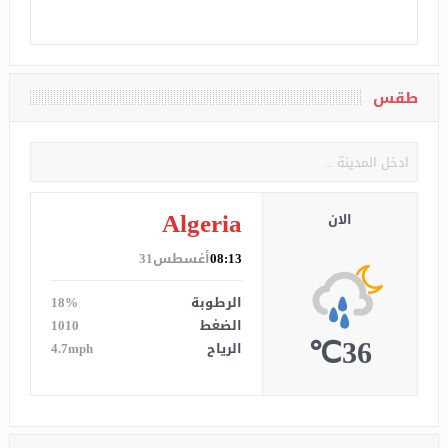
طقس
Algeria
الان
08:13
أغسطس31
الرطوبة
18%
الضغط
1010
36℃
الرياح
4.7mph