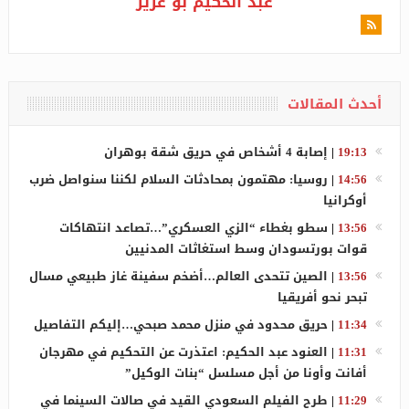
عبد الحكيم بو عزيز
أحدث المقالات
19:13
|
إصابة 4 أشخاص في حريق شقة بوهران
14:56
|
روسيا: مهتمون بمحادثات السلام لكننا سنواصل ضرب
أوكرانيا
13:56
|
سطو بغطاء “الزي العسكري”…تصاعد انتهاكات
قوات بورتسودان وسط استغاثات المدنيين
13:56
|
الصين تتحدى العالم…أضخم سفينة غاز طبيعي مسال
تبحر نحو أفريقيا
11:34
|
حريق محدود في منزل محمد صبحي…إليكم التفاصيل
11:31
|
العنود عبد الحكيم: اعتذرت عن التحكيم في مهرجان
أفانت وأونا من أجل مسلسل “بنات الوكيل”
11:29
|
طرح الفيلم السعودي القيد في صالات السينما في