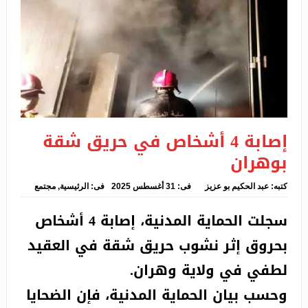
نشوب حريق بورشة لتخزين مواد البناء بسيدي بلعباس
الإطاحة بعشريني يحترف السرقة من داخل المركبات
ببجاية
نقل طفلين بمروحية إثر إصابتهما بحروق في انفجار للغاز
بورقلة
إصابة 4 أشخاص في حريق شقة
تبون يعزي عائلة البروفيسور رشيد بوغربال
بوهران
الجيش الجزائري يقتل بوحشية ثلاث أسر من دولة مالي
كتبه:
عبد الحكيم بو عزيز
فى:
31 أغسطس 2025
فى:
الرئيسية
,
مجتمع
أرادت الفرار من جحيم المخيمات
سجلت الحماية المدنية، إصابة 4 أشخاص
بحروق إثر نشوب حريق شقة في العقيد
لطفي في ولاية وهران.
وحسب بيان الحماية المدنية، فإن الضحايا