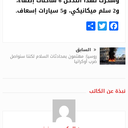
وسخّرت لهذا التدخل 6 شاحنات إطفاء،
و2 سلم ميكانيكي، و5 سيارات إسعاف.
Share
Facebook
Twitter
السابق
روسيا: مهتمون بمحادثات السلام لكننا سنواصل
ضرب أوكرانيا
نبذة عن الكاتب