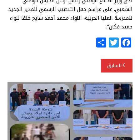
لدى وزير الدفاع الوطني رئيس أركان الجيش الوطني
الشعبي. على مراسم حفل التنصيب الرسمي للمدير الجديد
للمدرسة العليا الحربية، اللواء محمد أحمد سايح خلفا للواء
حميد فكان”.
S
T
F
h
w
a
ar
itt
c
تصفّح
السابق
e
e
e
المقالات
r
b
o
o
k