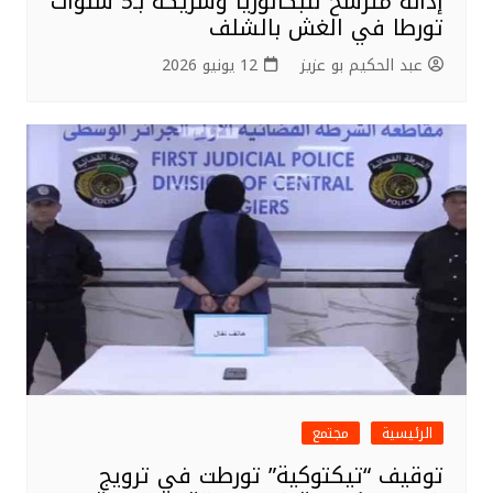
إدانة مترشح للبكالوريا وشريكه بـ5 سنوات
تورطا في الغش بالشلف
عبد الحكيم بو عزيز
12 يونيو 2026
الرئيسية
مجتمع
توقيف “تيكتوكية” تورطت في ترويج