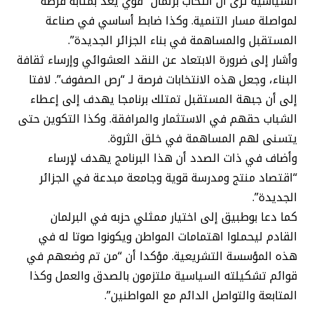
السياسية ترى أن انتخاب برلمان “قوي يعد بمثابة فرصة
لمواصلة مسار التنمية. وكذا ضابط أساسي في صناعة
المستقبل والمساهمة في بناء الجزائر الجديدة”.
وأشار إلى ضرورة الابتعاد عن النقد العشوائي وإرساء ثقافة
البناء، وجعل هذه الانتخابات فرصة لـ “رص الصفوف”. لافتا
إلى أن جبهة المستقبل تمتلك برنامجا يهدف إلى إعطاء
الشباب حقهم في الاستثمار والمرافقة. وكذا التكوين حتى
يتسنى لهم المساهمة في خلق الثروة.
وأضاف في ذات الصدد أن هذا البرنامج يهدف لإرساء
“اقتصاد منتج ومدرسة قوية وجامعة مبدعة في الجزائر
الجديدة”.
كما دعا بوطبيق إلى اختيار ممثلي حزبه في البرلمان
القادم ليحملوا اهتمامات المواطن ويكونوا صوتا له في
هذه المؤسسة التشريعية. مؤكدا أن “من تم وضعهم في
قوائم تشكيلته السياسية ملتزمون بالصدق والعمل وكذا
المتابعة والتواصل الدائم مع المواطنين”.