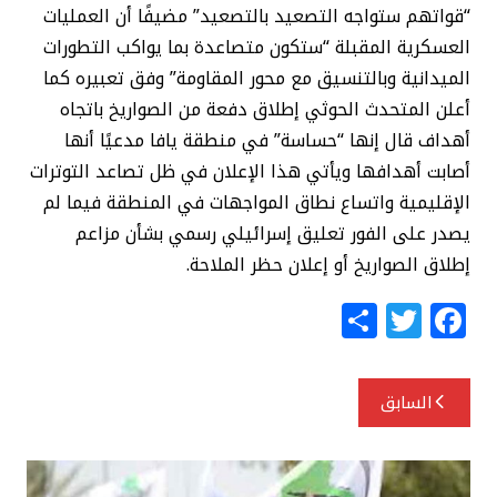
“قواتهم ستواجه التصعيد بالتصعيد” مضيفًا أن العمليات
العسكرية المقبلة “ستكون متصاعدة بما يواكب التطورات
الميدانية وبالتنسيق مع محور المقاومة” وفق تعبيره كما
أعلن المتحدث الحوثي إطلاق دفعة من الصواريخ باتجاه
أهداف قال إنها “حساسة” في منطقة يافا مدعيًا أنها
أصابت أهدافها ويأتي هذا الإعلان في ظل تصاعد التوترات
الإقليمية واتساع نطاق المواجهات في المنطقة فيما لم
يصدر على الفور تعليق إسرائيلي رسمي بشأن مزاعم
إطلاق الصواريخ أو إعلان حظر الملاحة.
S
T
F
h
w
a
ar
itt
c
تصفّح
السابق
e
e
e
المقالات
r
b