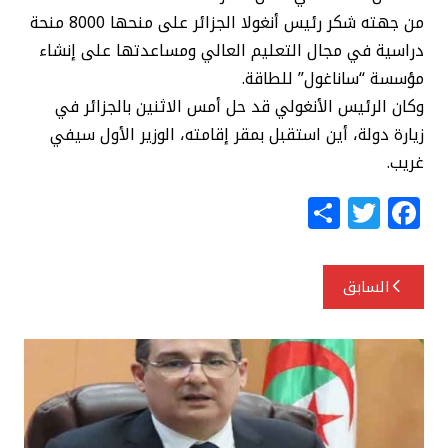
من جهته شكر رئيس أنغولا الجزائر على منحها 8000 منحة
دراسية في مجال التعليم العالي ومساعدتها على إنشاء
مؤسسة “ساناغول” للطاقة.
وكان الرئيس الأنغولي قد حل أمس الاثنين بالجزائر في
زيارة دولة، أين استقبل بمقر إقامته، الوزير الأول سيفي
غريب.
S
T
F
h
w
a
ar
itt
c
تصفّح
السابق
e
e
e
المقالات
r
b
o
o
k