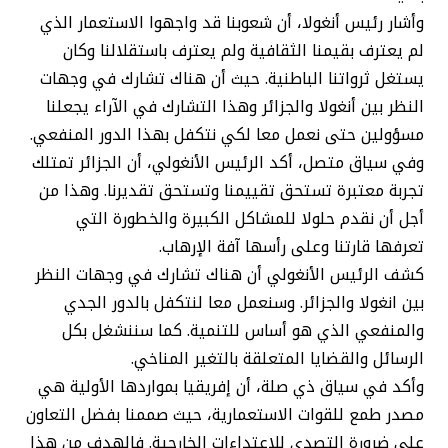
وأشار رئيس أنغولا، أن شعوبنا قد واجهوا الاستعمار الذي
لم يعترف بقيمنا الثقافية ولم يعترف باستقلالنا وكان
يستغل ثرواتنا الباطنية. حيث أن هناك تشارك في وجهات
النظر بين أنغولا والجزائر وهذا التشارك في الآراء يجعلنا
مسؤولين حتى نعمل معا لكي نتكفل بهذا الدور المنفعي.
وفي سياق متصل، أكد الرئيس الأنغولي، أن الجزائر تمتلك
تجربة معتبرة تستحق تقييمنا وتستحق تقديرنا. وهذا من
أجل أن نقدم حلولا للمشاكل الكبيرة والخطورة التي
تعرفها قارتنا وعلى رأسها آفة الإرهاب.
كشف الرئيس الأنغولي أن هناك تشارك في وجهات النظر
بين انغولا والجزائر. وسنعمل معا لنتكفل بالدور الجدي
والمنفعي الذي هو أساس للتنمية. كما سننشغل بكل
الرسائل والقضايا المتعلقة بالتغير المناخي.
وأكد في سياق ذي صلة، أن إفريقيا بمواردها الأولية هي
مصدر طمع للقوات الاستعمارية، حيث صممنا بفضل التعاون
على ضرورة التصدي للإعتداءات الخارجية. فالهدف من هذا