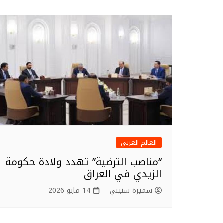
المقالات
r
b
o
o
k
العالم العربي
“مناصب الترضية” تهدد ولادة حكومة
الزيدي في العراق
سميرة سنيني
14 مايو 2026