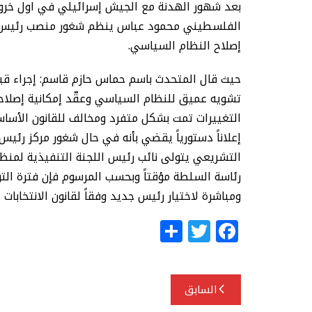
بعد شهور الهدنة مع الجيش إسرائيلي في اول خروج 
الفلسطيني محمود عباس ينظم شغور منصب رئيس الس
إصلاح النظام السياسي.
حيث قال المتحدث باسم حماس حازم قاسم: إجراء ق
تشويه عميق للنظام السياسي وعقّد إمكانية إصلاح
التغييرات تمت بشكل متفرد ومخالف للقانون الأسا
إعلاناً دستورياً يقضي بأنه في حال شغور مركز ر
التشريعي يتولى نائب رئيس اللجنة التنفيذية لمن
ومباشرة لاختيار رئيس جديد وفقاً لقانون الانتخابات
S
T
F
h
w
a
ar
itt
c
تصفّح
e
e
e
السابق