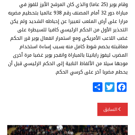
وقام بوير (25 عاما) والذي كان المرشح الأبرز للفوز في
مباراة دور 32 أمام المصنف رقم 938 عالميا بتحطيم مضربه
مرارا على أرض الملعب تعبيرا عن إحباطه الشديد ولم يكن
التحذير الأول من الحكم الرئيسي كافيا للسيطرة على
غضب اللاعب الأمريكي ومع استمرار انفعال بوير قرر الحكم
معاقبته بخصم شوط كامل منه بسبب إساءة استخدام
المضرب ليفوز رابانيتا بالمباراة وانفجر بوير غضبا مرة أخرى
موجها سيلا من الألفاظ النابية إلى الحكم الرئيسي قبل أن
يحطم مضربا آخر على كرسي الحكم.
S
T
F
h
w
a
ar
itt
c
تصفّح
السابق
e
e
e
المقالات
r
b