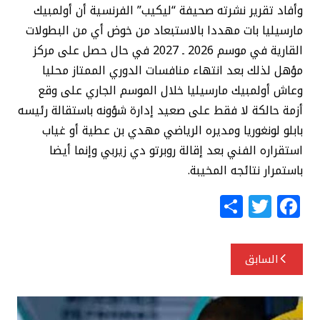
وأفاد تقرير نشرته صحيفة “ليكيب” الفرنسية أن أولمبيك
مارسيليا بات مهددا بالاستبعاد من خوض أي من البطولات
القارية في موسم 2026 ـ 2027 في حال حصل على مركز
مؤهل لذلك بعد انتهاء منافسات الدوري الممتاز محليا
وعاش أولمبيك مارسيليا خلال الموسم الجاري على وقع
أزمة حالكة لا فقط على صعيد إدارة شؤونه باستقالة رئيسه
بابلو لونغوريا ومديره الرياضي مهدي بن عطية أو غياب
استقراره الفني بعد إقالة روبرتو دي زيربي وإنما أيضا
باستمرار نتائجه المخيبة.
S
T
F
h
w
a
ar
itt
c
تصفّح
السابق
e
e
e
المقالات
r
b