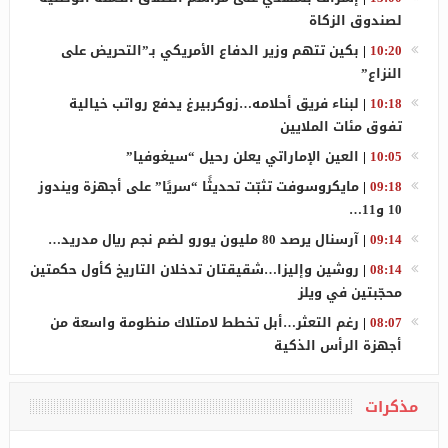
لصندوق الزكاة
10:20
|
بكين تتهم وزير الدفاع الأمريكي بـ”التحريض على
النزاع”
10:18
|
لبناء فريق أحلامه…زوكربيرغ يدفع رواتب خيالية
تفوق مئات الملايين
10:05
|
العين الإماراتي يعلن رحيل “سيغوفيا”
09:18
|
مايكروسوفت تثبّت تحديثًا “سريًا” على أجهزة ويندوز
10 و11…
09:14
|
آرسنال يرصد 80 مليون يورو لضم نجم ريال مدريد…
08:14
|
روشين وإليزا…شقيقتان تدخلان التاريخ كأول حكمتين
محجّبتين في ويلز
08:07
|
رغم التعثر…أبل تخطط لامتلاك منظومة واسعة من
أجهزة الرأس الذكية
مذكرات