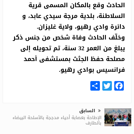
الحادث وقع بالمكان المسمى قرية
السلاطنة، بلدية مرجة سيدي عابد، و
دائرة وادي رهيو، ولاية غليزان.
وخلّف الحادث وفاة شخص من جنس ذكر
يبلغ من العمر 32 سنة، تم تحويله إلى
مصلحة حفظ الجثث بمستشفى أحمد
فرانسيس بوادي رهيو.
Share
Facebook
Twitter
السابق
الإطاحة بعصابة أحياء مدججة بالأسلحة البيضاء
بالطارف