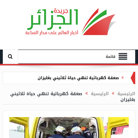
قائمة
صعقة كهربائية تنهي حياة ثلاثيني بغليزان
الإطاحة بعصابة أحياء مدججة بالأسلحة البيضاء بالطارف
الرئيسية
الرئيسية
صعقة كهربائية تنهي حياة ثلاثيني
إشراف بلمهدي على مراسم انطلاق الحملة الوطنية
بغليزان
لصندوق الزكاة
الطفل اللقيط (البوليساريو) يثور على أبويه (الجنرالات )
لجعل ولاية تندوف كيان منفصل عن الجزائر