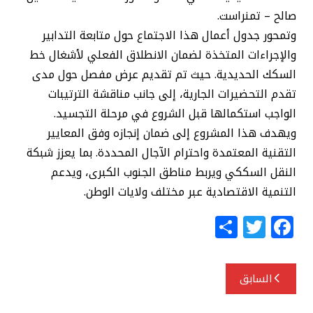
صالح – تمنراست.
وتمحور جدول أعمال هذا الاجتماع حول متابعة التدابير
والإجراءات المتخذة لضمان الانطلاق الفعلي لأشغال خط
السكك الحديدية. حيث تم تقديم عرض مفصل حول مدى
تقدم التحضيرات الجارية، إلى جانب مناقشة الترتيبات
الواجب استكمالها قبل الشروع في مرحلة التجسيد.
ويهدف هذا المشروع إلى ضمان إنجازه وفق المعايير
التقنية المعتمدة واحترام الآجال المحددة. بما يعزز شبكة
النقل السككي ويربط مناطق الجنوب الكبرى، ويدعم
التنمية الاقتصادية عبر مختلف ولايات الوطن.
S
T
F
h
w
a
ar
itt
c
تصفّح
السابق
e
e
e
المقالات