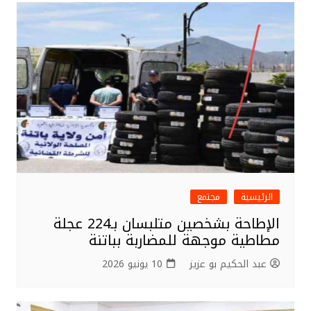
r
b
o
o
k
الرئيسية
مجتمع
الإطاحة بشخصين متلبسان بـ224 عجلة
مطاطية موجهة للمضاربة بباتنة
عبد الحكيم بو عزيز
10 يونيو 2026