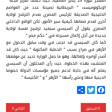
المفجر لثورة 25 يناير الماضية، حيث كشف تقرير مجلة ”
الإيكونوميست ” البريطانية نصيحة عدد من العواصم
الخليجية الصديقة للرئيس المصري بعدم الترشح لولاية
أخرى لعدم ضمانها كيفية سير الأمور، لكن الواقع الداخلي
المصري يقول أن السيسي سيعيد ترشيح نفسه لولاية
جديدة من أجل إكمال مسيرته في ” حكم مصر “.
كما كان السيسي قد تجنب في وقت سابق الدخول مع
الأزهر في صراع بسبب ” الخطبة المكتوبة ” حيث كان قد
أصدر أوامره بإلغائها، وهو ما جعل الوزارة تحيد عن موقفها
المتشبث بهذه الخطوة، حيث رأى المحللون أن السيسي
يعلم أنه في حاجة لدعم جميع مؤسسات الدولة خصوصا
الدينية منها وعلى رأسها ” الأزهر ” و ” الكنيسة “.
S
T
F
h
w
a
ar
itt
c
تصفّح
السابق
التالي