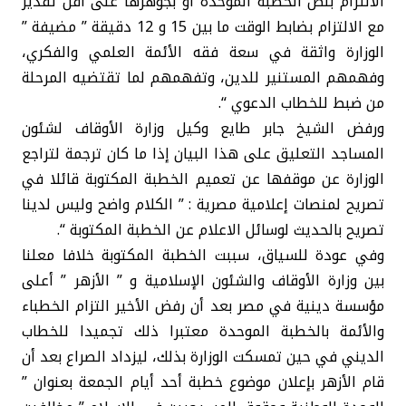
الالتزام بنص الخطبة الموحدة أو بجوهرها على أقل تقدير
مع الالتزام بضابط الوقت ما بين 15 و 12 دقيقة ” مضيفة ”
الوزارة واثقة في سعة فقه الأئمة العلمي والفكري،
وفهمهم المستنير للدين، وتفهمهم لما تقتضيه المرحلة
من ضبط للخطاب الدعوي “.
ورفض الشيخ جابر طايع وكيل وزارة الأوقاف لشئون
المساجد التعليق على هذا البيان إذا ما كان ترجمة لتراجع
الوزارة عن موقفها عن تعميم الخطبة المكتوبة قائلا في
تصريح لمنصات إعلامية مصرية : ” الكلام واضح وليس لدينا
تصريح بالحديث لوسائل الاعلام عن الخطبة المكتوبة “.
وفي عودة للسياق، سببت الخطبة المكتوبة خلافا معلنا
بين وزارة الأوقاف والشئون الإسلامية و ” الأزهر ” أعلى
مؤسسة دينية في مصر بعد أن رفض الأخير التزام الخطباء
والأئمة بالخطبة الموحدة معتبرا ذلك تجميدا للخطاب
الديني في حين تمسكت الوزارة بذلك، ليزداد الصراع بعد أن
قام الأزهر بإعلان موضوع خطبة أحد أيام الجمعة بعنوان ”