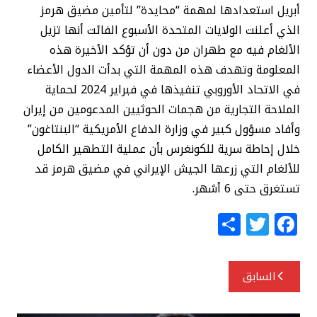
أبريل استعدادها لمهمة “محايدة” لتأمين مضيق هرمز
الذي أعلنت الولايات المتحدة الأسبوع الفائت أنها تزيل
الألغام فيه مع طهران من دون أن تؤكد الأخيرة هذه
المعلومة وتهدف هذه المهمة التي بدأت الدول الأعضاء
في الاتحاد الأوروبي تنفيذها في فبراير 2024 لحماية
الملاحة التجارية من هجمات الحوثيين المدعومين من إيران
وأفاد مسؤول كبير في وزارة الدفاع الأمريكية “البنتاغون”
خلال إحاطة سرية للكونغرس بأن عملية التطهير الكامل
للألغام التي زرعها الجيش الإيراني في مضيق هرمز قد
تستغرق حتى 6 أشهر.
S
T
F
h
w
a
ar
itt
c
تصفّح
السابق
e
e
e
المقالات
r
b