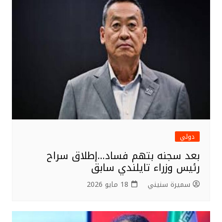
o
o
k
دولي
بعد سجنه بتهم فساد…إطلاق سراح
رئيس وزراء تايلندي سابق
سميرة سنيني
18 مايو 2026