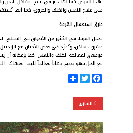
لهذا المرض. كما لها دور في علاج مشاكل الأذن وآل
على علاج النمش والكلف والحروق، كما أنها تُستخدَ
طرق استعمال القرفة
تدخل القرفة في الكثير من الأطباق في المطبخ ا
مشروب ساخن، وتُمزَج في بعض الأحيان مع الزنجبيل 
موضعي لمعالجة الكلف والنمش، كما بإمكانه أن يساعد
مع الخل فهو يصبح دهاناً معالجاً للبثور ومشاكل الت
S
T
F
h
w
a
ar
itt
c
تصفّح
e
e
e
السابق
المقالات
r
b
o