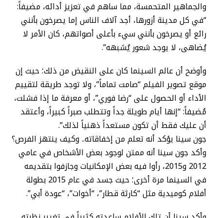
والجماهير المتحمسة، مما ساهم في تعزيز أدائه، مضيفاً:
“في كل مدينة أزورها، أجد آلاف الناس إما يصرخون بأنني
رائع أو يصرخون بأنني سيء بأعلى أصواتهم، كان الأمر لا
يُضاهى، لا يوجد شعور يُشبهه”.
وأوضح أن عالم السينما كان على النقيض من ذلك؛ حيث إن
موقع تصوير الفيلم “صامت تماماً”، ولا توجد طريقة لتقييم
الأداء أو الحصول على “رضا فوري”، أو معرفة ما إذا فشلت،
مُضيفاً: “إنها أيام طويلة جداً وتتطلب صبراً كبيراً، وأعتقد
أن عليك فقط أن تكون مستعداً ذهنياً لذلك”.
جون سينا يؤكد أنه تعلم من إخفاقاته.. وكيف ينتهز الفرص؟
وأكد جون سينا أنه ممتن لوجود بعض الأشخاص في عامي
2012 و2015، رأوا فيه بعض الإمكانيات وجازفوا بتقديمه
في السينما مرة أخرى؛ حيث جسد في عام 2015 بطولة
أفلام كوميدية مثل “كارثة قطار”، “أخوات”، “عودة أبي”.
وأكد سينا أن تلك الأفلام ساعدته كثيراً في تغيير نظرته