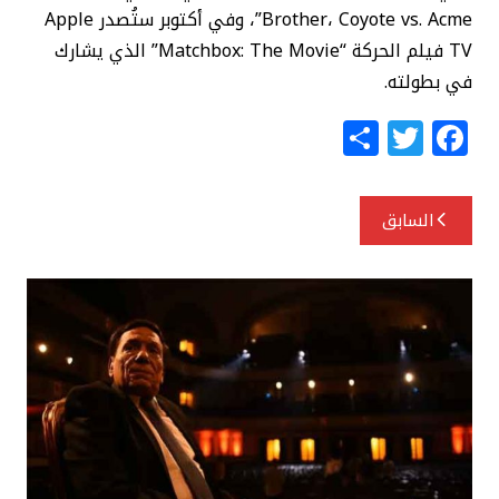
Brother، Coyote vs. Acme”، وفي أكتوبر ستُصدر Apple
TV فيلم الحركة “Matchbox: The Movie” الذي يشارك
في بطولته.
S
T
F
h
w
a
ar
itt
c
تصفّح
السابق
e
e
e
المقالات
r
b
o
o
k