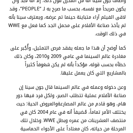
وأضاف جون سينا أنه من المحزن قول ذلك؛ إلا أنه لابد وأن
يكون صريحاً مع نفسه، بحسب ما صرح به لـ “PEOPLE”، وقد
لاقى الفيلم آراء متباينة حينما تم عرضه، ويعترف سينا بأنه
لم يأخذ صناعة الأفلام على محمل الجد كما فعل مع WWE
في ذلك الوقت.
كما أوضح أن هذا ما جعله يفقد فرص التمثيل، وأُجُبر على
مغادرة عالم السينما في عامي 2009 و2010، وكان ذلك
خطأه بحسب قوله، مؤكداً بأنه لم يكن شغوفاً كثيراً
بالمشاريع التي كان يعمل عليها.
وعن دخوله وعمله في عالم السينما قال جون سينا إن
صناعة الأفلام عملية تتطلب الصبر، ولكل فرد فيها دور
هام، وهو قادم من عالم المصارعةوالعروض الحية؛ حيث
يختلف الأمر تماماً، مُضيفاً أنه في عام 2004 كان في
منتصف العشرينات من عمره وبطل WWE. وخلال تلك
المرحلة من حياته، كان معتاداً على الأجواء الحماسية