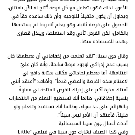
للأمور، لذلك فهو يتعامل مع كل فرصة تُتاح له الآن بامتنان،
ويحاول أن يكون متقبلاً للتوجيه، وأن ذلك ساعده حقاً في
الحصول على فرصة ثانية، وهو يعلم أنه ربما لم يستحقها
بالكامل، لكن الفرص تأتي وقد استغلها، ويبذل قصارى
جهده للاستفادة منها.
وقال جون سينا: “لقد تعلمت من إخفاقاتي أن معظمها كان
بسبب عدم إدراكي لوجود فرصة سانحة، وأنه كان عليّ
اغتنامها، أما معظم نجاحاتي فكانت بمثابة دافع لي
لاغتنام هذه الفرصة والمضي قدماً”، وأضاف: “أعتقد أنني
أمتلك قدرة أكبر على إدراك الفرص المتاحة لي مقارنةً
بنسبة إخفاقاتي، طالما أنك تستطيع التعلم من الانتصارات
والهزائم على حد سواء، وطالما أنك تستفيد وتتعلم ولو
قليلاً، فأعتقد أن الأمر ليس سيئاً”.
أحدث أعمال جون سينا السينمائية
وفي هذا الصيف يُشارك جون سينا في فيلمي “Little