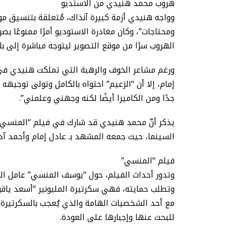
هروب محمد هنيدي من الاستديو
وواجه هنيدي أزمة كبيرة آنذاك، مُتعلقة بتنسيق مواع
ومحتاجات”، وكان مغادرة الاستوديو أمرًا ممنوعًا ب
الهروب سرًا من موقع التصوير ليتوجه مباشرة إلى بل
ورغم مشاعر الخوف والرهبة التي تملكت هنيدي في 
إمام، إلا أن “الزعيم” احتواه بالكامل وتولى توجيهه 
جدًا ومن الكاميرا أيضًا لكنه وجهني وعلمني”.
يذكر أنّ محمد هنيدي قد شارك في فيلم “المن
السينما، حيث جمعه المشهد بـ عادل إمام وأحمد آدم،
فيلم “المنسي”
وتدور أحداث الفيلم، حول “يوسف المنسي” عامل التح
وتطلب حمايته، فهي سكرتيرة المليونير “أسعد ياقوت
مع أحد الشخصيات الهامة والذي يُعجب بالسكرتيرة 
للبحث عنها وإجبارها على العودة.