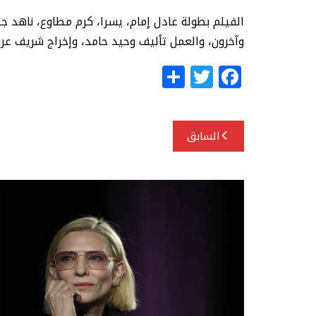
الفيلم بطولة عادل إمام، يسرا، كرم مطاوع، ناهد ج
وآخرون، والعمل تأليف وحيد حامد، وإخراج شريف عرف
S
T
F
h
w
a
ar
itt
c
تصفّح
e
e
e
السابق
المقالات
r
b
o
o
k