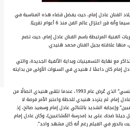
لاد الفنان عادل إمام، حيث يفضل قضاء هذه المناسبة في
 قرر اعتزال عالم الفن منذ 6 أعوام تقريبًا.
ات الفنية المرتبطة باسم الفنان عادل إمام، حيث تضم
ل، منها علاقته بجيل الفنان محمد هنيدي.
كر مع نهاية التسعينيات وبداية الألفية الجديدة، والتي
ل إمام كان داعمًا لـ هنيدي في السنوات الأولى من بدايته
وتعود تفاصيل هذه الحكاية إلى كواليس فيلم “المنسي” الذي عُرض عام 1993، عندما تلقى هنيدي اتصالًا من
ل إمام. لم يتردد هنيدي للحظة واعتبر الأمر فرصة لا
ين” وإعجابه الشديد بالثنائي عادل إمام وسعيد صالح، إذ
كل جيلنا ضحك على يد (مدرسة المُشاغبين)، وكان عادل إمام
ت بالدور في الفيلم رغم أنه كان مشهد واحد”.