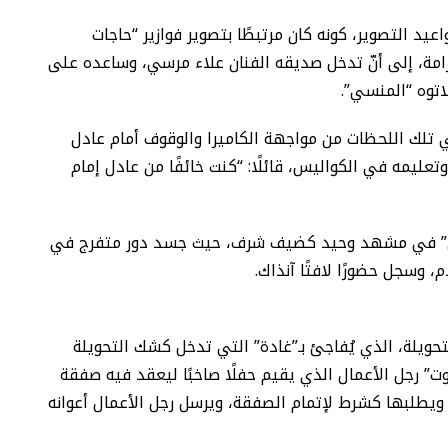
يد التصوير، كونه كان مرتبطًا بتصوير فوازير “حاجات
صرامة، إلى أنّ تدخل صديقه الفنان علاء مرسي، وساعده على
اتوه “المنسي”.
تلك اللحظات من مواجهة الكاميرا والوقوف أمام عادل
وتعليمه في الكواليس، قائلًا: “كنت خائفًا من عادل إمام
سي” في مشهد وحيد كضيف شرف، حيث جسد دور متفرج في
 وسجل حضورًا لافتًا آنذاك.
ويلة، الذي يُفاجئ بـ”غادة” التي تدخل كشك التحويلة
” رجل الأعمال الذي يقيم حفلًا صاخبًا ليعقد فيه صفقة
ويطلبها كشرط لإتمام الصفقة، ويرسل رجل الأعمال أعوانه