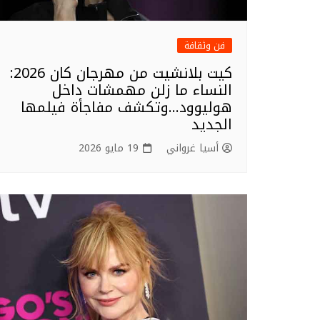
فن وثقافة
كيت بلانشيت من مهرجان كان 2026:
النساء ما زلن مهمشات داخل
هوليوود…وتكشف مفاجأة فيلمها
الجديد
أسيا غرواني
19 مايو 2026