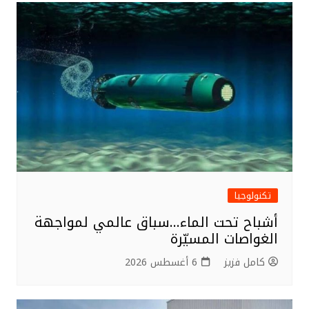
r
b
o
o
k
تكنولوجيا
أشباح تحت الماء…سباق عالمي لمواجهة
الغواصات المسيّرة
كامل فزيز
6 أغسطس 2026