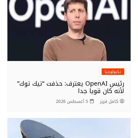
تكنولوجيا
رئيس OpenAI يعترف: حذفت “تيك توك”
لأنه كان قويا جدا
كامل فزيز
5 أغسطس 2026