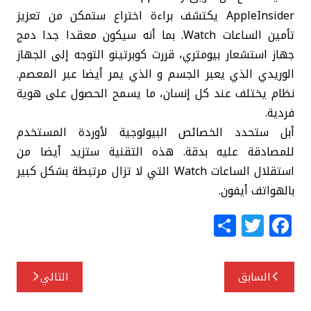
AppleInsider يكتشف براءة اختراع ستمكن من تعزيز
تأمين الساعات Watch. بما أنه سيكون معقدا جدا دمج
جهاز استشعار بيومتري، قررت كوبرتينو التوجه إلى الجهاز
الوريدي الذي يعبر الجسم و الذي يمر أيضا عبر المعصم.
نظام يختلف عند كل إنسان، ما يسمح الحصول على هوية
فردية.
أبل ستحدد الخصائص البيولوجية لأوردة المستخدم
للمصادقة عليه بدقة. هذه التقنية ستزيد أيضا من
استقلال الساعات Watch التي لا تزال مرتبطة بشكل كبير
بالهواتف أيفون.
S
T
F
h
w
a
ar
itt
c
تصفّح
السابق
التالي
e
e
e
المقالات