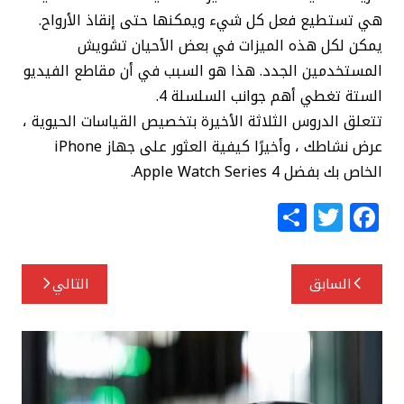
هي تستطيع فعل كل شيء ويمكنها حتى إنقاذ الأرواح.
يمكن لكل هذه الميزات في بعض الأحيان تشويش
المستخدمين الجدد. هذا هو السبب في أن مقاطع الفيديو
الستة تغطي أهم جوانب السلسلة 4.
تتعلق الدروس الثلاثة الأخيرة بتخصيص القياسات الحيوية ،
عرض نشاطك ، وأخيرًا كيفية العثور على جهاز iPhone
الخاص بك بفضل Apple Watch Series 4.
S
T
F
h
w
a
ar
itt
c
تصفّح
السابق
التالي
e
e
e
المقالات
r
b
o
o