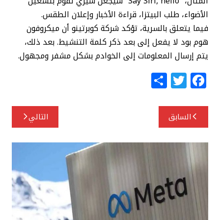
المثال، “Say Siri, hello” سيجعل سيري تقوم بتشغيل
الأضواء، طلب البيتزا، قراءة الأخبار وإعلان الطقس.
فيما يتعلق بالسرية، تؤكد شركة كوبرتينو أن ميكروفون
هوم بود لا يفعل إلى بعد ذكر كلمة التنشيط. بعد ذلك،
يتم إرسال المعلومات إلى الخوادم بشكل مشفر ومجهول.
S
T
F
h
w
a
ar
itt
c
تصفّح
السابق
التالي
e
e
e
المقالات
r
b
o
o
k