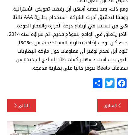
دعوى ضد أبل لتعويضها.
ومع ذلك، بعد بضعة أشهر، أبل رفضت تعويض الأسترالية.
ووفقا لتحقيق أجرته الشركة، استخدام بطارية AAA ثالثة
هي من تسببت في ارتفاع درجة الحرارة وانفجار الخوذة.
الأمر يتعلق في الواقع بنموذج قديم، تم شراؤه سنة 2014،
حيث كان يوجب إضافة بطارية. المستخدمة، من جهتها،
تلوم أبل لعدم توفير أي معلومات حول ماركة البطاريات
التي يجب استخدامها. وكملاحظة: النماذج الجديدة من
سماعات Beats تتوفر حاليا على بطارية مدمجة.
S
T
F
h
w
a
ar
itt
c
تصفّح
السابق
التالي
e
e
e
المقالات
r
b
o