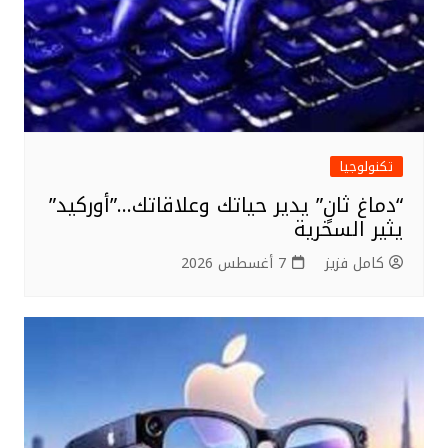
تكنولوجيا
“دماغ ثانٍ” يدير حياتك وعلاقاتك…”أوركيد”
يثير السخرية
كامل فزيز
7 أغسطس 2026