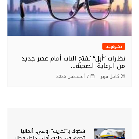
تكنولوجيا
نظارات “أبل” تفتح الباب أمام عصر جديد
من الرعاية الصحية…
كامل فزيز
7 أغسطس 2026
شكوك بـ”تخريب” روسي…ألمانيا
تحقق في حادث أمني داخل مطار