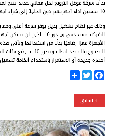
بدأت شركة غوغل الترويج لحل مجاني جديد يتيح لمس
10 تحسين أداء أجهزتهم دون الحاجة إلى شراء أجهزة جديدة.
وذلك عبر نظام تشغيل بديل يوفر سرعة أعلى وحماي
الأجهزة عمرًا إضافيًا بدلًا من استبدالها وتأتي 
المدفوع والممدد لنظام و
أجهزة جديدة أو الاستمرار باستخدام أنظمة تشغيل غي
S
T
F
h
w
a
ar
itt
c
تصفّح
e
e
e
السابق
المقالات
r
b
o
o